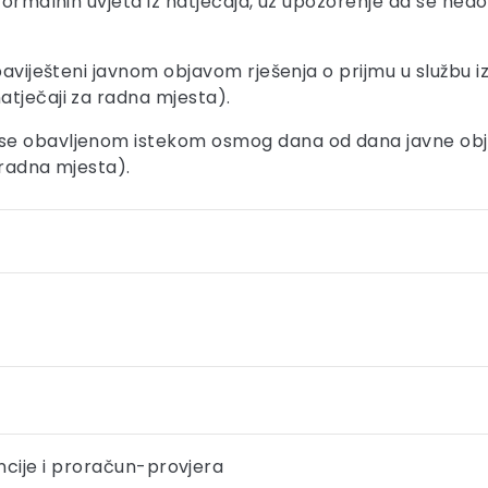
formalnih uvjeta iz natječaja, uz upozorenje da se ned
baviješteni javnom objavom rješenja o prijmu u službu 
atječaji za radna mjesta).
se obavljenom istekom osmog dana od dana javne obja
 radna mjesta).
ncije i proračun-provjera