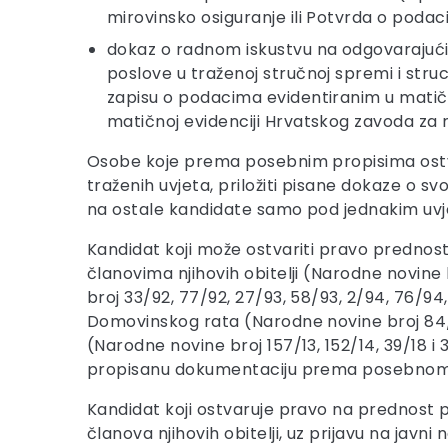
mirovinsko osiguranje ili Potvrda o poda
dokaz o radnom iskustvu na odgovarajućim p
poslove u traženoj stručnoj spremi i struc
zapisu o podacima evidentiranim u matičn
matičnoj evidenciji Hrvatskog zavoda za m
Osobe koje prema posebnim propisima ostvar
traženih uvjeta, priložiti pisane dokaze o
na ostale kandidate samo pod jednakim uvj
Kandidat koji može ostvariti pravo prednost
članovima njihovih obitelji (Narodne novine br
broj 33/92, 77/92, 27/93, 58/93, 2/94, 76/94,
Domovinskog rata (Narodne novine broj 84/21)
(Narodne novine broj 157/13, 152/14, 39/18 i 3
propisanu dokumentaciju prema posebnom z
Kandidat koji ostvaruje pravo na prednost p
članova njihovih obitelji, uz prijavu na javni