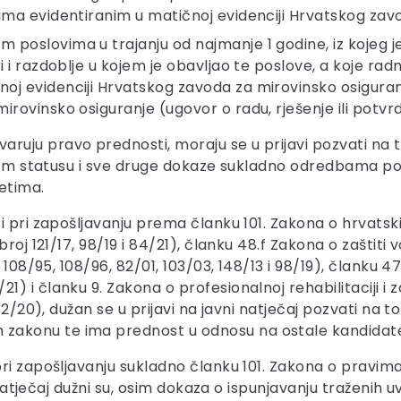
cima evidentiranim u matičnoj evidenciji Hrvatskog zav
oslovima u trajanju od najmanje 1 godine, iz kojeg je v
i i razdoblje u kojem je obavljao te poslove, a koje ra
oj evidenciji Hrvatskog zavoda za mirovinsko osiguranj
irovinsko osiguranje (ugovor o radu, rješenje ili potv
uju pravo prednosti, moraju se u prijavi pozvati na t
 svom statusu i sve druge dokaze sukladno odredbama 
etima.
i pri zapošljavanju prema članku 101. Zakona o hrvatsk
oj 121/17, 98/19 i 84/21), članku 48.f Zakona o zaštiti v
 108/95, 108/96, 82/01, 103/03, 148/13 i 98/19), članku 4
 i članku 9. Zakona o profesionalnoj rehabilitaciji i 
2/20), dužan se u prijavi na javni natječaj pozvati na to 
akonu te ima prednost u odnosu na ostale kandidate
ri zapošljavanju sukladno članku 101. Zakona o pravima
 natječaj dužni su, osim dokaza o ispunjavanju traženih u