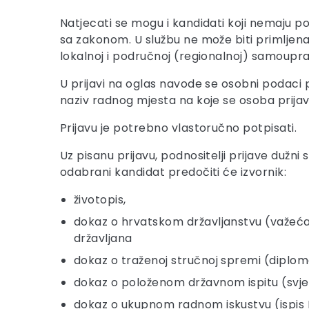
Natjecati se mogu i kandidati koji nemaju pol
sa zakonom. U službu ne može biti primljena 
lokalnoj i područnoj (regionalnoj) samoupra
U prijavi na oglas navode se osobni podaci 
naziv radnog mjesta na koje se osoba prijavl
Prijavu je potrebno vlastoručno potpisati.
Uz pisanu prijavu, podnositelji prijave dužni 
odabrani kandidat predočiti će izvornik:
životopis,
dokaz o hrvatskom državljanstvu (važeća os
državljana
dokaz o traženoj stručnoj spremi (diploma
dokaz o položenom državnom ispitu (svjed
dokaz o ukupnom radnom iskustvu (ispis 