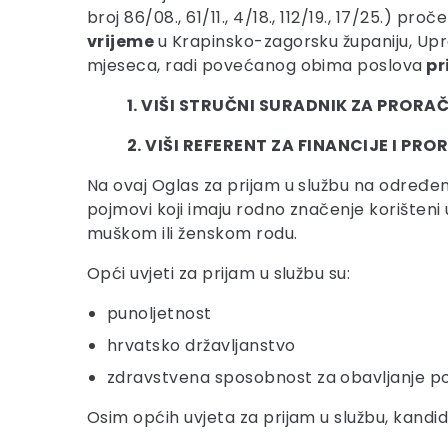
broj 86/08., 61/11., 4/18., 112/19., 17/25.) p
vrijeme
u Krapinsko-zagorsku županiju, Upra
mjeseca, radi povećanog obima poslova
pr
1. VIŠI STRUČNI SURADNIK ZA PROR
2. VIŠI REFERENT ZA FINANCIJE I PR
Na ovaj Oglas za prijam u službu na određeno
pojmovi koji imaju rodno značenje korišteni 
muškom ili ženskom rodu.
Opći uvjeti za prijam u službu su:
punoljetnost
hrvatsko državljanstvo
zdravstvena sposobnost za obavljanje p
Osim općih uvjeta za prijam u službu, kandi