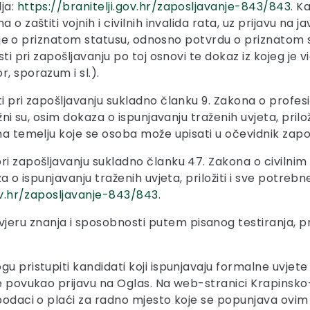
ja:
https://branitelji.gov.hr/zaposljavanje-843/843
. K
o zaštiti vojnih i civilnih invalida rata, uz prijavu na j
ešenje o priznatom statusu, odnosno potvrdu o priznatom 
ti pri zapošljavanju po toj osnovi te dokaz iz kojeg je v
, sporazum i sl.).
i pri zapošljavanju sukladno članku 9. Zakona o profesio
žni su, osim dokaza o ispunjavanju traženih uvjeta, prilož
 na temelju koje se osoba može upisati u očevidnik zapo
ri zapošljavanju sukladno članku 47. Zakona o civilnim
aza o ispunjavanju traženih uvjeta, priložiti i sve potr
gov.hr/zaposljavanje-843/843
.
eru znanja i sposobnosti putem pisanog testiranja, p
u pristupiti kandidati koji ispunjavaju formalne uvjete
 je povukao prijavu na Oglas. Na web-stranici Krapins
i podaci o plaći za radno mjesto koje se popunjava ov