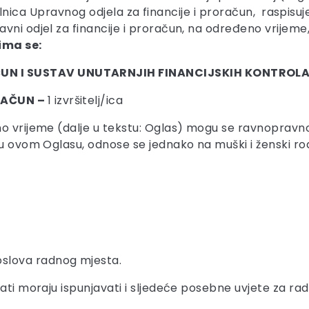
ročelnica Upravnog odjela za financije i proračun, raspisu
vni odjel za financije i proračun, na određeno vrijeme
ima se:
AČUN I SUSTAV UNUTARNJIH FINANCIJSKIH KONTROL
ORAČUN
–
1 izvršitelj/ica
 vrijeme (dalje u tekstu: Oglas) mogu se ravnopravno pri
u ovom Oglasu, odnose se jednako na muški i ženski rod, 
oslova radnog mjesta.
dati moraju ispunjavati i sljedeće posebne uvjete za ra