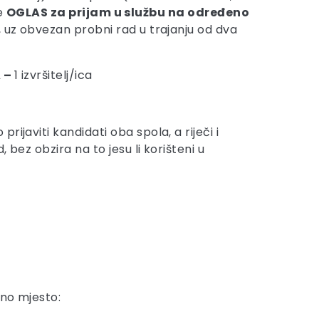
je
OGLAS
za prijam u službu na određeno
, uz obvezan probni rad u trajanju od dva
A –
1 izvršitelj/ica
javiti kandidati oba spola, a riječi i
bez obzira na to jesu li korišteni u
dno mjesto: