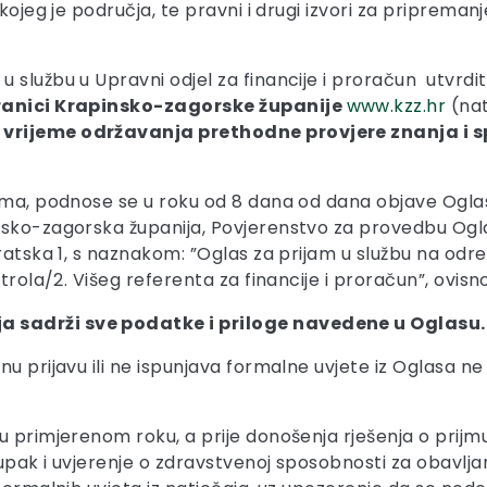
 kojeg je područja, te pravni i drugi izvori za priprema
službu u Upravni odjel za financije i proračun utvrditi 
anici Krapinsko-zagorske županije
www.kzz.hr
(nat
 vrijeme održavanja prethodne provjere znanja i 
zima, podnose se u roku od 8 dana od dana objave Ogl
sko-zagorska županija, Povjerenstvo za provedbu Oglas
tratska 1, s naznakom: ”Oglas za prijam u službu na odr
trola/2. Višeg referenta za financije i proračun”, ovisn
a sadrži sve podatke i priloge navedene u Oglasu.
nu prijavu ili ne ispunjava formalne uvjete iz Oglasa 
u primjerenom roku, a prije donošenja rješenja o prijmu
upak i uvjerenje o zdravstvenoj sposobnosti za obavlj