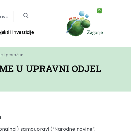
jave
jekti i investicije
je i proračun
ME U UPRAVNI ODJEL
a
gionalnoj) samoupravi (“Narodne novine”,