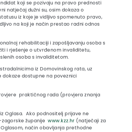
andidat koji se pozivaju na pravo prednosti
avni natječaj dužni su, osim dokaza o
statusu iz koje je vidljivo spomenuto pravo,
idljivo na koji je način prestao radni odnos
nalnoj rehabilitaciji i zapošljavanju osoba s
iti i rješenje o utvrđenom invaliditetu,
slenih osoba s invaliditetom.
 stradalnicima iz Domovinskog rata, uz
ebne dokaze dostupne na poveznici
rovjere praktičnog rada (provjera znanja
 iz Oglasa. Ako podnositelj prijave ne
ko-zagorske županije
www.kzz.hr
(natječaji za
im Oglasom, način obavljanja prethodne