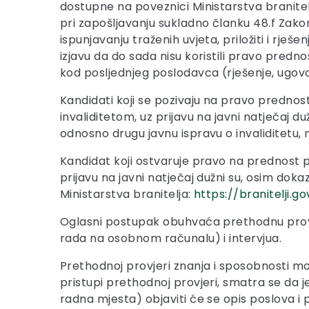
dostupne na poveznici Ministarstva branitel
pri zapošljavanju sukladno članku 48.f Zakona 
ispunjavanju traženih uvjeta, priložiti i rj
izjavu da do sada nisu koristili pravo prednos
kod posljednjeg poslodavca (rješenje, ugovor
Kandidati koji se pozivaju na pravo prednost
invaliditetom, uz prijavu na javni natječaj du
odnosno drugu javnu ispravu o invaliditetu,
Kandidat koji ostvaruje pravo na prednost p
prijavu na javni natječaj dužni su, osim dok
Ministarstva branitelja:
https://branitelji.
Oglasni postupak obuhvaća prethodnu provj
rada na osobnom računalu) i intervjua.
Prethodnoj provjeri znanja i sposobnosti mog
pristupi prethodnoj provjeri, smatra se da
radna mjesta) objaviti će se opis poslova 