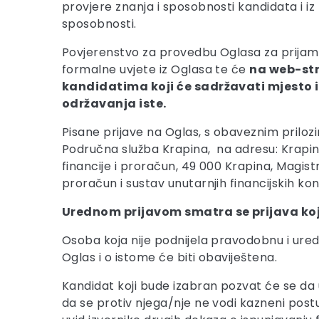
provjere znanja i sposobnosti kandidata i iz
sposobnosti.
Povjerenstvo za provedbu Oglasa za prijam u 
formalne uvjete iz Oglasa te će
na web-str
kandidatima koji će sadržavati mjesto i
održavanja iste.
Pisane prijave na Oglas, s obaveznim prilo
Područna služba Krapina, na adresu: Krapin
financije i proračun, 49 000 Krapina, Magis
proračun i sustav unutarnjih financijskih kon
Urednom prijavom smatra se prijava koj
Osoba koja nije podnijela pravodobnu i ured
Oglas i o istome će biti obaviještena.
Kandidat koji bude izabran pozvat će se da 
da se protiv njega/nje ne vodi kazneni post