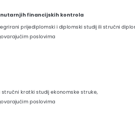
unutarnjih financijskih kontrola
integrirani prijediplomski i diplomski studij ili stručni d
dgovarajućim poslovima
 ili stručni kratki studij ekonomske struke,
dgovarajućim poslovima