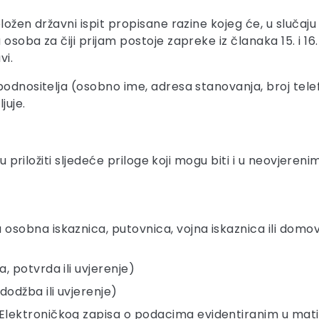
ožen državni ispit propisane razine kojeg će, u slučaju p
osoba za čiji prijam postoje zapreke iz članaka 15. i 1
vi.
podnositelja (osobno ime, adresa stanovanja, broj tele
juje.
su priložiti sljedeće priloge koji mogu biti i u neovjeren
obna iskaznica, putovnica, vojna iskaznica ili domovnic
, potvrda ili uvjerenje)
odžba ili uvjerenje)
Elektroničkog zapisa o podacima evidentiranim u mati