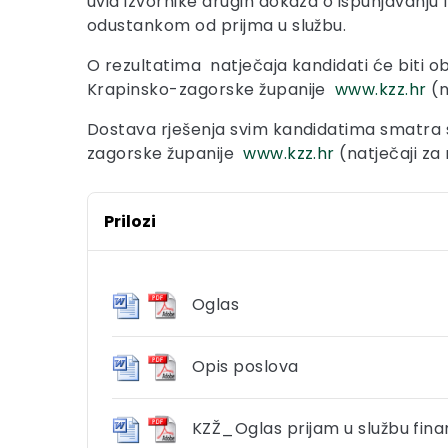
uvid izvornike drugih dokaza o ispunjavanju 
odustankom od prijma u službu.
O rezultatima natječaja kandidati će biti o
Krapinsko-zagorske županije
www.kzz.hr
(n
Dostava rješenja svim kandidatima smatra 
zagorske županije
www.kzz.hr
(natječaji za
Prilozi
Oglas
Opis poslova
KZŽ_Oglas prijam u službu fina