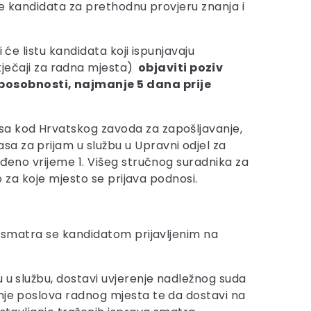
nje kandidata za prethodnu provjeru znanja i
će listu kandidata koji ispunjavaju
ječaji za radna mjesta)
objaviti poziv
sposobnosti, najmanje 5 dana prije
asa kod Hrvatskog zavoda za zapošljavanje,
a za prijam u službu u Upravni odjel za
eđeno vrijeme 1. Višeg stručnog suradnika za
o za koje mjesto se prijava podnosi.
ne smatra se kandidatom prijavljenim na
 u službu, dostavi uvjerenje nadležnog suda
anje poslova radnog mjesta te da dostavi na