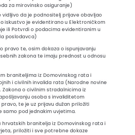
oda za mirovinsko osiguranje)
idljivo da je podnositelj prijave obavljao
dno iskustvo je evidentirano u Elektroničkom
e ili Potvrdi o podacima evidentiranim u
rda poslodavca)
o pravo te, osim dokaza o ispunjavanju
posebnih zakona te imaju prednost u odnosu
im braniteljima iz Domovinskog rata i
ojnih i civilnih invalida rata (Narodne novine
7. Zakona o civilnim stradalnicima iz
zapošljavanju osoba s invaliditetom
pravo, te je uz prijavu dužan priložiti
 samo pod jednakim uvjetima.
 hrvatskih branitelja iz Domovinskog rata i
vjeta, priložiti i sve potrebne dokaze