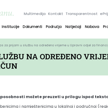
Multimedija
Kontakt
Transparentnost
ePri
Institucije
Dokumenti
Područja
Natječaji
Nabava
Pro
as za prijam u službu na određeno vrijeme u Upravni odjel za financi
SLUŽBU NA ODREĐENO VRIJE
AČUN
sposobnosti možete preuzeti u prilogu ispod tekst
užbenicima i namještenicima u lokalnoj i područnoj (re