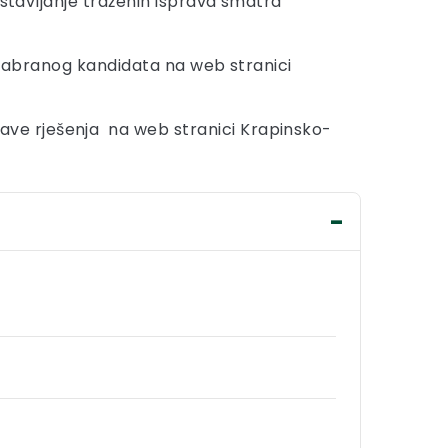
ostavljanje traženih isprava smatra
izabranog kandidata na web stranici
ve rješenja na web stranici Krapinsko-