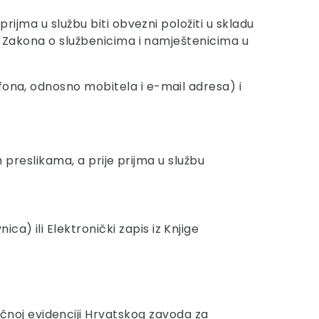
rijma u službu biti obvezni položiti u skladu
6. Zakona o službenicima i namještenicima u
fona, odnosno mobitela i e-mail adresa) i
im preslikama, a prije prijma u službu
a) ili Elektronički zapis iz Knjige
čnoj evidenciji Hrvatskog zavoda za