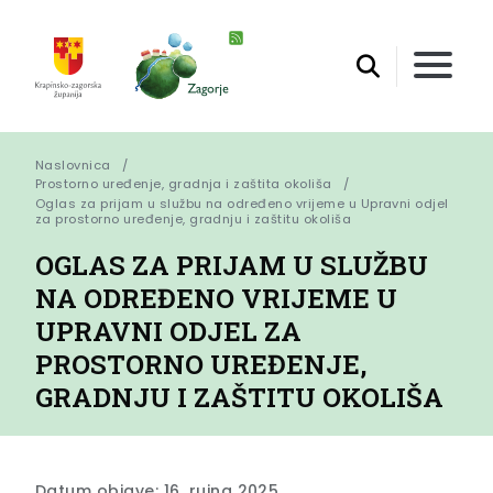
Naslovnica
Prostorno uređenje, gradnja i zaštita okoliša
Oglas za prijam u službu na određeno vrijeme u Upravni odjel 
za prostorno uređenje, gradnju i zaštitu okoliša
OGLAS ZA PRIJAM U SLUŽBU
NA ODREĐENO VRIJEME U
UPRAVNI ODJEL ZA
PROSTORNO UREĐENJE,
GRADNJU I ZAŠTITU OKOLIŠA
Datum objave: 16. rujna 2025.