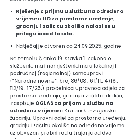
Rješenje o prijmu u službu na određeno
vrijeme u UO za prostorno uređenje,
gradnju i zaštitu okoliša nalazi se u
prilogu ispod teksta.
Natječaj je otvoren do 24.09.2025. godine
Na temelju članka 19. stavka 1. Zakona o
službenicima i namještenicima u lokalnoj i
područnoj (regionalnoj) samoupravi
(“Narodne novine”, broj 86/08., 61/11., 4/18.,
112/19., 17/25.) pročelnica Upravnog odjela za
prostorno uređenju, gradnju i zaštitu okoliša,
raspisuje
OGLAS
za prijam u službu na
određeno vrijeme
u Krapinsko-zagorsku
županiju, Upravni odjel za prostorno uređenju,
gradnju i zaštitu okoliša na određeno vrijeme
uz obvezan probni rad u trajanju od dva