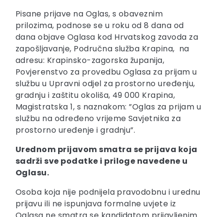
Pisane prijave na Oglas, s obaveznim
prilozima, podnose se u roku od 8 dana od
dana objave Oglasa kod Hrvatskog zavoda za
zapošljavanje, Područna služba Krapina, na
adresu: Krapinsko-zagorska županija,
Povjerenstvo za provedbu Oglasa za prijam u
službu u Upravni odjel za prostorno uređenju,
gradnju i zaštitu okoliša, 49 000 Krapina,
Magistratska 1, s naznakom: ”Oglas za prijam u
službu na određeno vrijeme Savjetnika za
prostorno uređenje i gradnju”.
Urednom prijavom smatra se prijava koja
sadrži sve podatke i priloge navedene u
Oglasu.
Osoba koja nije podnijela pravodobnu i urednu
prijavu ili ne ispunjava formalne uvjete iz
Oglasa ne smatra se kandidatom prijavljenim