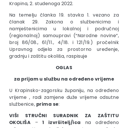
Krapina, 2. studenoga 2022.
Na temelju članka 19. stavka 1. vezano za
članak 29. Zakona o službenicima i
namještenicima u lokalnoj i područnoj
(regionalnoj) samoupravi (“Narodne novine”,
broj 86/08., 61/11., 4/18. i 121/19.) pročelnik
Upravnog odjela za prostorno uređenje,
gradnju i zaštitu okoliša, raspisuje
OGLAS
za prijam u službu na određeno vrijeme
U Krapinsko-zagorsku županiju, na određeno
vrijeme , radi zamjene duže vrijeme odsutne
službenice,
prima se
:
VIŠI STRUČNI SURADNIK ZA ZAŠTITU
OKOLIŠA
–
1 izvršitelj/ica
na određeno