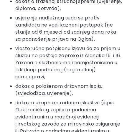
dokaz o traženoj stručnoj spremi (uvjerenje,
diploma, potvrda),
uvjerenje nadležnog suda se protiv
kandidata ne vodi kazneni postupak (ne
starije od 6 mjeseci od zadnjeg dana roka
za podnošenje prijava na Oglas),
vlastoručno potpisanu izjavu da za prijem u
službu ne postoje zapreke iz članaka 15. i 16.
Zakona o službenicima i namještenicima u
lokalnoj i područnoj (regionalnoj)
samoupravi,
dokaz o položenom državnom ispitu
(svjedodžba, uvjerenje),
dokaz o ukupnom radnom iskustvu (ispis
Elektroničkog zapisa o podacima
evidentiranim u matičnoj evidenciji
Hrvatskog zavoda za mirovinsko osiguranje
ili Potvrda o podacima evidentiranim u