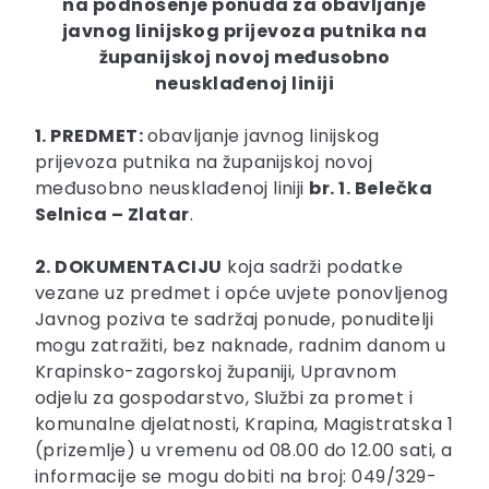
na podnošenje ponuda za obavljanje
javnog linijskog prijevoza putnika na
županijskoj novoj međusobno
neusklađenoj liniji
1. PREDMET:
obavljanje javnog linijskog
prijevoza putnika na županijskoj novoj
međusobno neusklađenoj liniji
br. 1. Belečka
Selnica – Zlatar
.
2. DOKUMENTACIJU
koja sadrži podatke
vezane uz predmet i opće uvjete ponovljenog
Javnog poziva te sadržaj ponude, ponuditelji
mogu zatražiti, bez naknade, radnim danom u
Krapinsko-zagorskoj županiji, Upravnom
odjelu za gospodarstvo, Službi za promet i
komunalne djelatnosti, Krapina, Magistratska 1
(prizemlje) u vremenu od 08.00 do 12.00 sati, a
informacije se mogu dobiti na broj: 049/329-