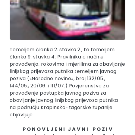
Temeljem članka 2. stavka 2., te temeljem
članka 9. stavka 4. Pravilnika o načinu
provođenja, rokovima i mjerilima za obavljanje
linijskog prijevoza putnika temeljem javnog
poziva («Narodne novine», broj 132/05.,
144/05., 20/06. i 111/07.) Povjerenstvo za
provođenje postupka javnog poziva za
obavljanje javnog linijskog prijevoza putnika
na području Krapinsko-zagorske županije
objavljuje
P O N O V L J E N I J A V N I P O Z I V