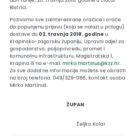
dan ranije, 20. travnja 2018. godine u Zlatar
Bistrici.
Pozivamo sve zainteresirane oračice i orače
da popunjenu prijavu (koja se nalazi u prilogu)
dostave do
02. travnja 2018. godine
u
Krapinsko-zagorsku županiju, Upravni odjel za
gospodarstvo, poljoprivredu, promet i
komunalnu infrastrukturu, Magistratska 1,
Krapina ili na e-mail:
mirko.martinus@kzz.hr
.
Za sve dodatne informacije možete se obratiti
na broj telefona: 049/329-086, kontakt osoba
Mirko Martinuš.
ŽUPAN
Željko Kolar