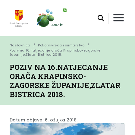
Naslovnica
Poljoprivreda i šumarstvo
Poziv na 16.natjecanje orača Krapinsko-zagorske 
županije,Zlatar Bistrica 2018.
POZIV NA 16.NATJECANJE
ORAČA KRAPINSKO-
ZAGORSKE ŽUPANIJE,ZLATAR
BISTRICA 2018.
Datum objave: 6. ožujka 2018.