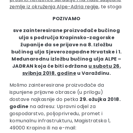
zemlje iz okruženja Alpe-Adria regije
, te stoga
POZIVAMO
sve zainteresirane proizvođače bučinog
ulja s područja Krapinsko-zagorske
županije da se prijave na 8. Izložbu
bučinog ulja Sjeverozapadne Hrvatske i 1.
Međunarodnu izložbu bučinog ulja ALPE –
JADRAN koja će biti održana
u subotu 26.
svibnja 2018. godine
u
Varaždinu.
Molimo zainteresirane proizvođače da
ispunjene prijavne obrasce (u prilogu)
dostave najkasnije do petka
29. ožujka 2018.
godine
na adresu: Upravni odjel za
gospodarstvo, poljoprivredu, promet i
komunalnu infrastrukturu, Magistratska 1,
49000 Krapina ili na e-mail: