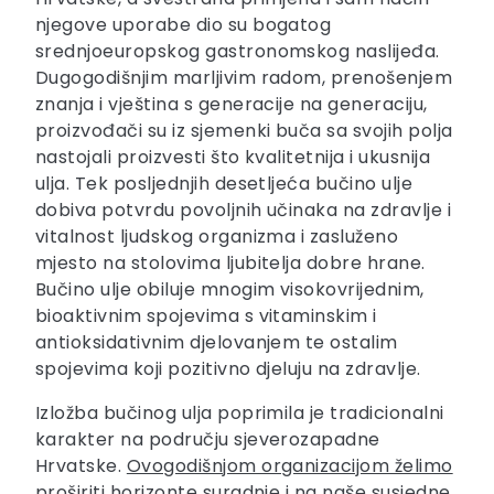
njegove uporabe dio su bogatog
srednjoeuropskog gastronomskog naslijeđa.
Dugogodišnjim marljivim radom, prenošenjem
znanja i vještina s generacije na generaciju,
proizvođači su iz sjemenki buča sa svojih polja
nastojali proizvesti što kvalitetnija i ukusnija
ulja. Tek posljednjih desetljeća bučino ulje
dobiva potvrdu povoljnih učinaka na zdravlje i
vitalnost ljudskog organizma i zasluženo
mjesto na stolovima ljubitelja dobre hrane.
Bučino ulje obiluje mnogim visokovrijednim,
bioaktivnim spojevima s vitaminskim i
antioksidativnim djelovanjem te ostalim
spojevima koji pozitivno djeluju na zdravlje.
Izložba bučinog ulja poprimila je tradicionalni
karakter na području sjeverozapadne
Hrvatske.
Ovogodišnjom organizacijom želimo
proširiti horizonte suradnje i na naše susjedne