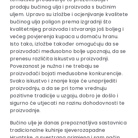
prodaju bučinog ulja i proizvoda s bučinim
uljem. Upravo su izložbe i ocjenjivanje kvalitete
bučinog ulja poligon prema izgradnji što
kvalitetnijeg proizvoda i stvaranja još boljeg i
većeg povjerenja kupaca u domaću hranu.
Isto tako, izložbe također omogućuju da se
proizvođači međusobno bolje upoznaju, da se
prenesu različita iskustva u proizvodnji.
Povezanost je nužna i ne trebaju se
proizvođači bojati međusobne konkurencije.
Svako iskustvo i znanje koje će unaprijediti
proizvodnju, a da se pri tome vrednuju
pozitivne tradicije u uzgoju, dobro je došlo i
sigurno će utjecati na razinu dohodovnosti te
proizvodnje.
Bučino ulje je danas prepoznatljiva sastavnica
tradicionalne kuhinje sjeverozapadne
Hrvatske, a svestrana primjena i sam način