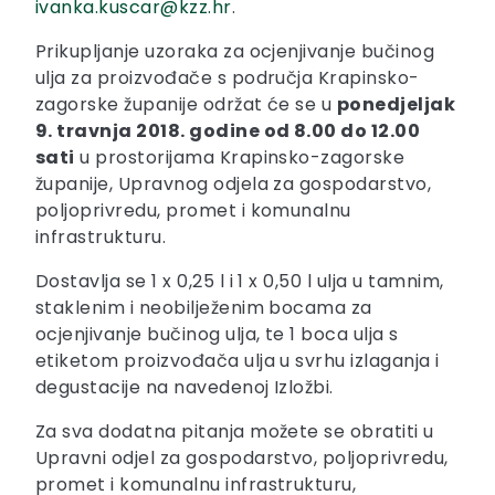
ivanka.kuscar@kzz.hr
.
Prikupljanje uzoraka za ocjenjivanje bučinog
ulja za proizvođače s područja Krapinsko-
zagorske županije održat će se u
ponedjeljak
9. travnja 2018. godine od 8.00 do 12.00
sati
u prostorijama Krapinsko-zagorske
županije, Upravnog odjela za gospodarstvo,
poljoprivredu, promet i komunalnu
infrastrukturu.
Dostavlja se 1 x 0,25 l i 1 x 0,50 l ulja u tamnim,
staklenim i neobilježenim bocama za
ocjenjivanje bučinog ulja, te 1 boca ulja s
etiketom proizvođača ulja u svrhu izlaganja i
degustacije na navedenoj Izložbi.
Za sva dodatna pitanja možete se obratiti u
Upravni odjel za gospodarstvo, poljoprivredu,
promet i komunalnu infrastrukturu,