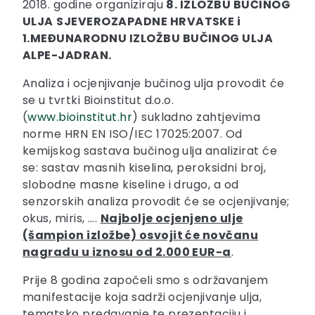
2018. godine organiziraju
8. IZLOŽBU BUČINOG
ULJA
SJEVEROZAPADNE HRVATSKE i
1.MEĐUNARODNU IZLOŽBU BUČINOG ULJA
ALPE-JADRAN.
Analiza i ocjenjivanje bučinog ulja provodit će
se u tvrtki Bioinstitut d.o.o.
(
www.bioinstitut.hr
) sukladno zahtjevima
norme HRN EN ISO/IEC 17025:2007. Od
kemijskog sastava bučinog ulja analizirat će
se: sastav masnih kiselina, peroksidni broj,
slobodne masne kiseline i drugo, a od
senzorskih analiza provodit će se ocjenjivanje;
okus, miris, ….
Najbolje ocjenjeno ulje
(šampion izložbe) osvojit će novčanu
nagradu u iznosu od 2.000 EUR-a
.
Prije 8 godina započeli smo s održavanjem
manifestacije koja sadrži ocjenjivanje ulja,
tematsko predavanje te prezentaciju i