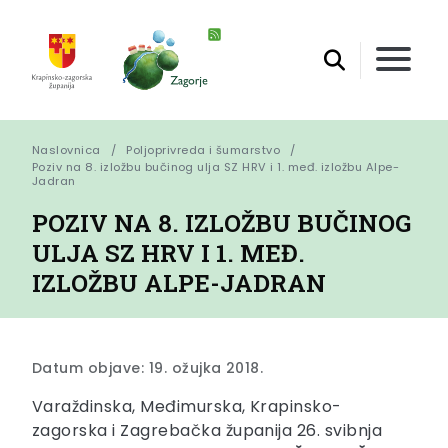
Naslovnica
Poljoprivreda i šumarstvo
Poziv na 8. izložbu bučinog ulja SZ HRV i 1. međ. izložbu Alpe-
Jadran
POZIV NA 8. IZLOŽBU BUČINOG
ULJA SZ HRV I 1. MEĐ.
IZLOŽBU ALPE-JADRAN
Datum objave: 19. ožujka 2018.
Varaždinska, Međimurska, Krapinsko-
zagorska i Zagrebačka županija 26. svibnja