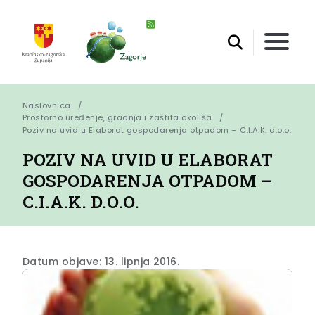
Naslovnica
Prostorno uređenje, gradnja i zaštita okoliša
Poziv na uvid u Elaborat gospodarenja otpadom – C.I.A.K. d.o.o.
POZIV NA UVID U ELABORAT
GOSPODARENJA OTPADOM –
C.I.A.K. D.O.O.
Datum objave: 13. lipnja 2016.