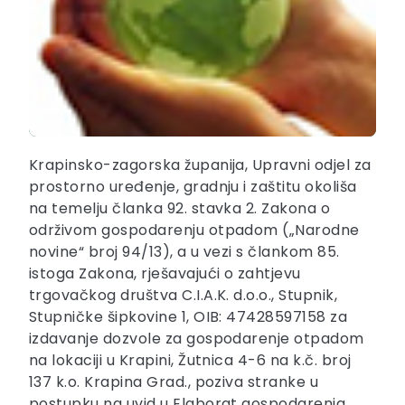
Krapinsko-zagorska županija, Upravni odjel za
prostorno uređenje, gradnju i zaštitu okoliša
na temelju članka 92. stavka 2. Zakona o
održivom gospodarenju otpadom („Narodne
novine“ broj 94/13), a u vezi s člankom 85.
istoga Zakona, rješavajući o zahtjevu
trgovačkog društva C.I.A.K. d.o.o., Stupnik,
Stupničke šipkovine 1, OIB: 47428597158 za
izdavanje dozvole za gospodarenje otpadom
na lokaciji u Krapini, Žutnica 4-6 na k.č. broj
137 k.o. Krapina Grad., poziva stranke u
postupku na uvid u Elaborat gospodarenja