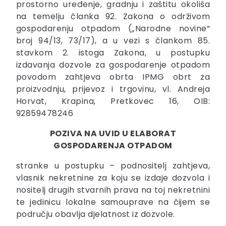
prostorno uređenje, gradnju i zaštitu okoliša
na temelju članka 92. Zakona o održivom
gospodarenju otpadom („Narodne novine“
broj 94/13, 73/17), a u vezi s člankom 85.
stavkom 2. istoga Zakona, u postupku
izdavanja dozvole za gospodarenje otpadom
povodom zahtjeva obrta IPMG obrt za
proizvodnju, prijevoz i trgovinu, vl. Andreja
Horvat, Krapina, Pretkovec 16, OIB:
92859478246
POZIVA NA UVID U ELABORAT
GOSPODARENJA OTPADOM
stranke u postupku – podnositelj zahtjeva,
vlasnik nekretnine za koju se izdaje dozvola i
nositelj drugih stvarnih prava na toj nekretnini
te jedinicu lokalne samouprave na čijem se
području obavlja djelatnost iz dozvole.