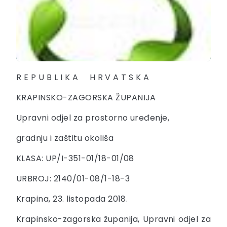
R E P U B L I K A H R V A T S K A
KRAPINSKO-ZAGORSKA ŽUPANIJA
Upravni odjel za prostorno uređenje,
gradnju i zaštitu okoliša
KLASA: UP/I-351-01/18-01/08
URBROJ: 2140/01-08/1-18-3
Krapina, 23. listopada 2018.
Krapinsko-zagorska županija, Upravni odjel za