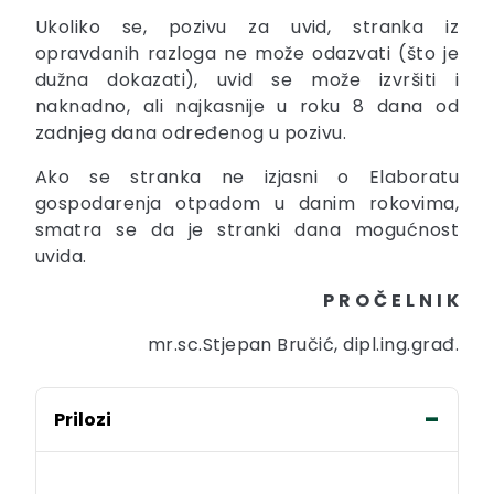
Ukoliko se, pozivu za uvid, stranka iz
opravdanih razloga ne može odazvati (što je
dužna dokazati), uvid se može izvršiti i
naknadno, ali najkasnije u roku 8 dana od
zadnjeg dana određenog u pozivu.
Ako se stranka ne izjasni o Elaboratu
gospodarenja otpadom u danim rokovima,
smatra se da je stranki dana mogućnost
uvida.
P R O Č E L N I K
mr.sc.Stjepan Bručić, dipl.ing.građ.
Prilozi