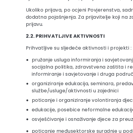
Ukoliko prijava, po ocjeni Povjerenstva, s
dodatna pojašnjenja. Za prijavitelje koji n
prijavu.
2.2. PRIHVATLJIVE AKTIVNOSTI
Prihvatljive su sljedeće aktivnosti i projekti :
pružanje usluga informiranja i savjetovan
socijalna politika, zdravstvena zaštita i 
informiranje i savjetovanje i druga podru
organiziranje edukacija, seminara, predava
službe/usluge/aktivnosti u zajednici
poticanje i organiziranje volontiranja dje
edukacije, posebice neformalne edukacij
osvješćivanje i osnaživanje djece za pre
poticanje međusektorske suradnje u podr