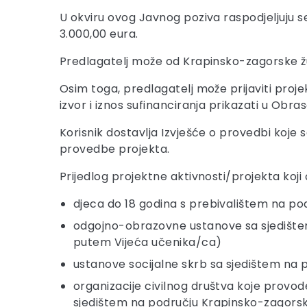
U okviru ovog Javnog poziva raspodjeljuju s
3.000,00 eura.
Predlagatelj može od Krapinsko-zagorske žup
Osim toga, predlagatelj može prijaviti projek
izvor i iznos sufinanciranja prikazati u Obra
Korisnik dostavlja Izvješće o provedbi koje s
provedbe projekta.
Prijedlog projektne aktivnosti/projekta koji
djeca do 18 godina s prebivalištem na po
odgojno-obrazovne ustanove sa sjedištem n
putem Vijeća učenika/ca)
ustanove socijalne skrb sa sjedištem na
organizacije civilnog društva koje provode
sjedištem na području Krapinsko-zagorsk