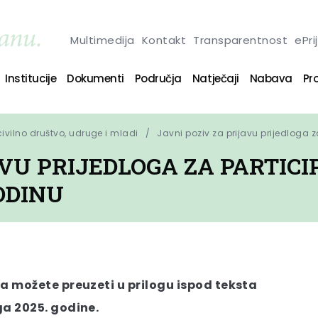
Multimedija
Kontakt
Transparentnost
ePri
Institucije
Dokumenti
Područja
Natječaji
Nabava
Pro
 civilno društvo, udruge i mladi
Javni poziv za prijavu prijedloga z
VU PRIJEDLOGA ZA PARTICI
ODINU
va možete preuzeti u prilogu ispod teksta
ga 2025. godine.