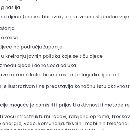
g nasilja
ena djece (dnevni boravak, organizirano slobodno vrij
našanja
 okoliša
 djece na području županije
 kreiranju javnih politika koje se tiču djece
g između djece i donosioca odluka
ve opreme kako bi se prostor prilagodio djeci i sl.
en je ilustrativan i ne predstavlja konačnu listu aktivno
e moguće je osmisliti i prijaviti aktivnosti i metode re
veći infrastrukturni radovi, rabljena oprema, troškovi 
nergije, vode, komunalija, fiksnih i mobilnih telefona i 