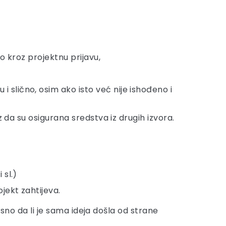
no kroz projektnu prijavu,
 slično, osim ako isto već nije ishođeno i
z da su osigurana sredstva iz drugih izvora.
 sl.)
jekt zahtijeva.
osno da li je sama ideja došla od strane