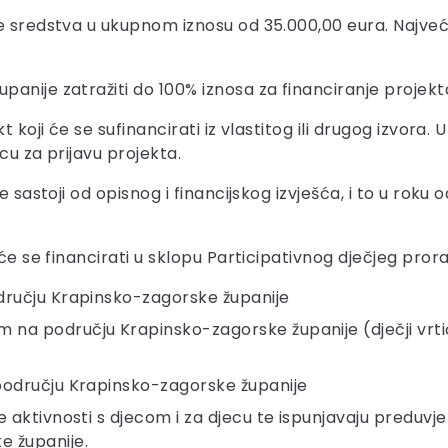
e sredstva u ukupnom iznosu od 35.000,00 eura. Najveći
anije zatražiti do 100% iznosa za financiranje projekt
t koji će se sufinancirati iz vlastitog ili drugog izvora
scu za prijavu projekta.
e sastoji od opisnog i financijskog izvješća, i to u rok
 će se financirati u sklopu Participativnog dječjeg pro
dručju Krapinsko-zagorske županije
a području Krapinsko-zagorske županije (dječji vrtići
 području Krapinsko-zagorske županije
 aktivnosti s djecom i za djecu te ispunjavaju preduvjete
e županije.