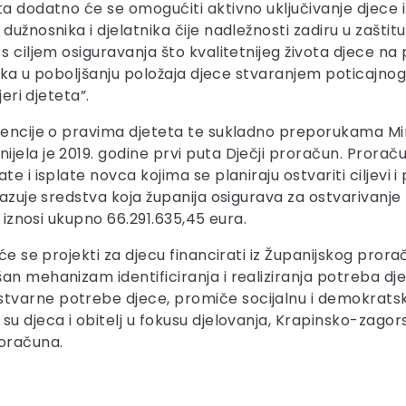
a dodatno će se omogućiti aktivno uključivanje djece i m
dužnosnika i djelatnika čije nadležnosti zadiru u zašti
s ciljem osiguravanja što kvalitetnijeg života djece na
inka u poboljšanju položaja djece stvaranjem poticajnog i
eri djeteta”.
vencije o pravima djeteta te sukladno preporukama Mini
ela je 2019. godine prvi puta Dječji proračun. Proračun
 i isplate novca kojima se planiraju ostvariti ciljevi i p
kazuje sredstva koja županija osigurava za ostvarivanje
i iznosi ukupno 66.291.635,45 eura.
 će se projekti za djecu financirati iz Županijskog pr
an mehanizam identificiranja i realiziranja potreba dj
varne potrebe djece, promiče socijalnu i demokratsku
u djeca i obitelj u fokusu djelovanja, Krapinsko-zagorsk
roračuna.