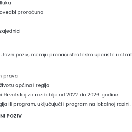
dluka
provedbi proračuna
zajednici
 ovaj Javni poziv, moraju pronaći strateško uporište u s
ih prava
ivotu općina i regija
i Hrvatskoj za razdoblje od 2022. do 2026. godine
ja ili program, uključujući i program na lokalnoj razin
VNI POZIV