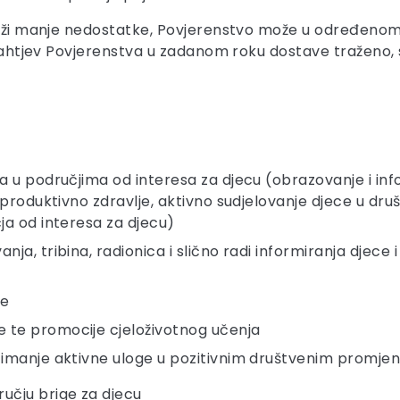
adrži manje nedostatke, Povjerenstvo može u određenom 
a zahtjev Povjerenstva u zadanom roku dostave traženo,
ja u područjima od interesa za djecu (obrazovanje i inf
reproduktivno zdravlje, aktivno sudjelovanje djece u dru
čja od interesa za djecu)
nja, tribina, radionica i slično radi informiranja djec
ce
e te promocije cjeloživotnog učenja
uzimanje aktivne uloge u pozitivnim društvenim promj
učju brige za djecu