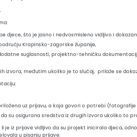
.
ima:
pe djece, što je jasno i nedvosmisleno vidljivo i dokaza
 području Krapinsko-zagorske županije,
odatne suglasnosti, projektno-tehničku dokumentaciju i
gih izvora, međutim ukoliko je to slučaj, prilaže se doka
taciju:
ožena uz prijavu, a koja govori o potrebi (fotografije i
da su osigurana sredstva iz drugih izvora ukoliko to pro
 je iz prijave vidljivo da su projekt inicirala djeca, odn
elovala u pisanju prijave.