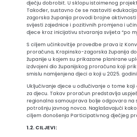
dječju dobrobit. U sklopu istoimenog projekt
Također, sustavno će se nastaviti edukacija 
zagorska županija provodi brojne aktivnosti 
svijesti zajednice i pozitivnih promjena i uč
djece kroz inicijativu stvaranja svijeta “po mj
S ciljem učinkovitije provedbe prava iz Kon
proračuna, Krapinsko-zagorska županija donij
županije u kojem su prikazane planirane uplate
izdvojeni dio županijskog proračuna koji pri
smislu namijenjena djeci a koji u 2025. godin
Uključivanje djece u odlučivanje o tome koji
za djecu. Takav proračun predstavlja uspješ
regionalna samouprava bolje odgovara na st
potrošnju javnog novca. Naglašavajući kako s
ciljem donošenja Participativnog dječjeg p
1.2. CILJEVI: