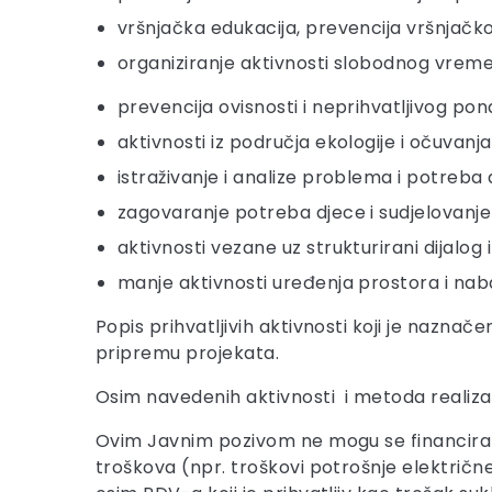
vršnjačka edukacija, prevencija vršnjačko
organiziranje aktivnosti slobodnog vrem
prevencija ovisnosti i neprihvatljivog po
aktivnosti iz područja ekologije i očuvanja
istraživanje i analize problema i potreba
zagovaranje potreba djece i sudjelovanje u
aktivnosti vezane uz strukturirani dijalo
manje aktivnosti uređenja prostora i naba
Popis prihvatljivih aktivnosti koji je naznač
pripremu projekata.
Osim navedenih aktivnosti i metoda realizacij
Ovim Javnim pozivom ne mogu se financirati 
troškova (npr. troškovi potrošnje električne e