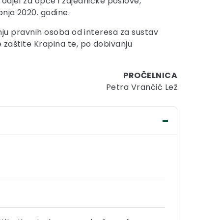
odjel za opće i zajedničke poslove,
nja 2020. godine.
ivanju pravnih osoba od interesa za sustav
e zaštite Krapina te, po dobivanju
PROČELNICA
Petra Vrančić Lež