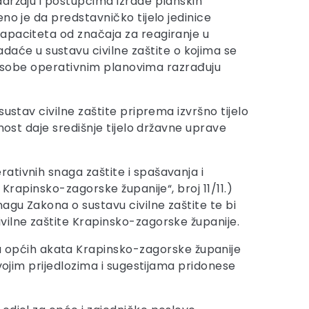
adržaju i postupcima izrade planskih
no je da predstavničko tijelo jedinice
apaciteta od značaja za reagiranje u
će u sustavu civilne zaštite o kojima se
ne osobe operativnim planovima razrađuju
ustav civilne zaštite priprema izvršno tijelo
nost daje središnje tijelo državne uprave
ativnih snaga zaštite i spašavanja i
Krapinsko-zagorske županije“, broj 11/11.)
agu Zakona o sustavu civilne zaštite te bi
vilne zaštite Krapinsko-zagorske županije.
 općih akata Krapinsko-zagorske županije
vojim prijedlozima i sugestijama pridonese