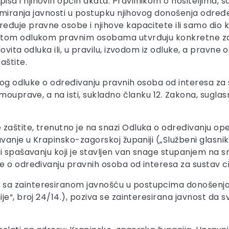
 i njihovih općih akata. Pravilnikom o nositeljima, s
rmiranja javnosti u postupku njihovog donošenja određe
eđuje pravne osobe i njihove kapacitete ili samo dio k
 tom odlukom pravnim osobama utvrđuju konkretne zada
ovita odluka ili, u pravilu, izvodom iz odluke, a prav
aštite.
log odluke o određivanju pravnih osoba od interesa za s
ouprave, a na isti, sukladno članku 12. Zakona, suglas
štite, trenutno je na snazi Odluka o određivanju oper
vanje u Krapinsko-zagorskoj županiji („Službeni glasnik 
i spašavanju koji je stavljen van snage stupanjem na sn
 o određivanju pravnih osoba od interesa za sustav ci
sa zainteresiranom javnošću u postupcima donošenja
e“, broj 24/14.), poziva se zainteresirana javnost da s