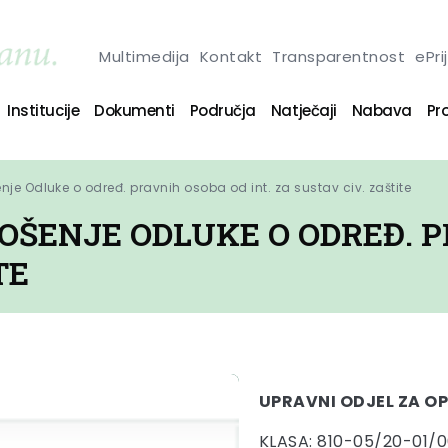
Multimedija
Kontakt
Transparentnost
ePri
Institucije
Dokumenti
Područja
Natječaji
Nabava
Pro
je Odluke o određ. pravnih osoba od int. za sustav civ. zaštite
ŠENJE ODLUKE O ODREĐ. P
TE
UPRAVNI ODJEL ZA OP
KLASA: 810-05/20-01/