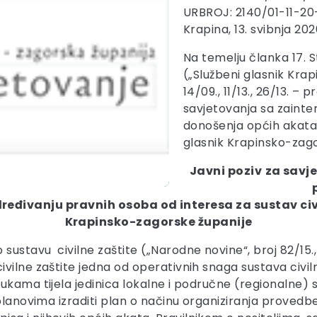
URBROJ: 2140/01-11-20
Krapina, 13. svibnja 202
Na temelju članka 17. 
(„Službeni glasnik Krap
14/09., 11/13., 26/13. – 
savjetovanja sa zaint
donošenja općih akata
glasnik Krapinsko-zago
Javni poziv
za savj
ređivanju pravnih osoba od interesa za sustav civ
Krapinsko-zagorske županije
tavu civilne zaštite („Narodne novine“, broj 82/15., 11
vilne zaštite jedna od operativnih snaga sustava civil
lukama tijela jedinica lokalne i područne (regionalne
planovima izraditi plan o načinu organiziranja provedbe 