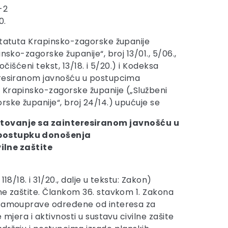
-2
0.
Statuta Krapinsko-zagorske županije
insko-zagorske županije“, broj 13/01., 5/06.,
pročišćeni tekst, 13/18. i 5/20.) i Kodeksa
eresiranom javnošću u postupcima
 Krapinsko-zagorske županije („Službeni
rske županije“, broj 24/14.) upućuje se
etovanje sa zainteresiranom javnošću u
postupku donošenja
ilne zaštite
8/18. i 31/20., dalje u tekstu: Zakon)
ne zaštite. Člankom 36. stavkom 1. Zakona
) samouprave određene od interesa za
mjera i aktivnosti u sustavu civilne zašite