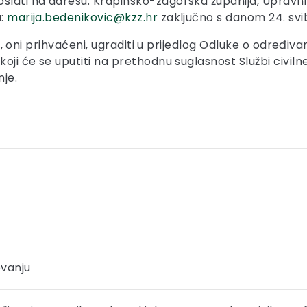
slati na adresu: Krapinsko-zagorska županija, Upravni 
u:
marija.bedenikovic@kzz.hr
zaključno s danom 24. svib
se i, oni prihvaćeni, ugraditi u prijedlog Odluke o određ
koji će se uputiti na prethodnu suglasnost Službi civiln
nje.
ovanju