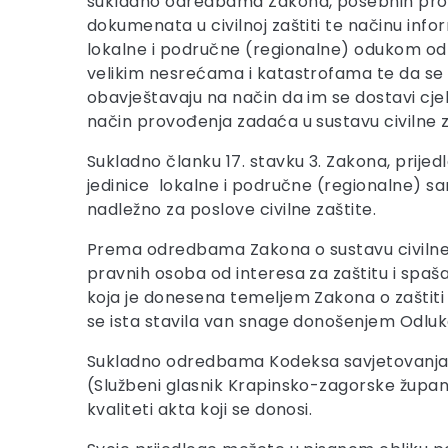
sukladno odredbama Zakona, posebnih propisa
dokumenata u civilnoj zaštiti te načinu info
lokalne i područne (regionalne) odukom odr
velikim nesrećama i katastrofama te da se
obavještavaju na način da im se dostavi cjel
način provođenja zadaća u sustavu civilne z
Sukladno članku 17. stavku 3. Zakona, prijed
jedinice lokalne i područne (regionalne) sam
nadležno za poslove civilne zaštite.
Prema odredbama Zakona o sustavu civilne za
pravnih osoba od interesa za zaštitu i spaša
koja je donesena temeljem Zakona o zaštiti 
se ista stavila van snage donošenjem Odluke
Sukladno odredbama Kodeksa savjetovanja 
(Službeni glasnik Krapinsko-zagorske županij
kvaliteti akta koji se donosi.