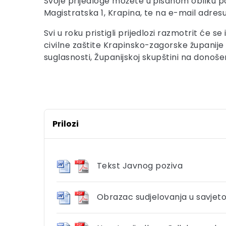
Svoje prijedloge možete u pisanom obliku po
Magistratska 1, Krapina, te na e-mail adres
Svi u roku pristigli prijedlozi razmotrit će 
civilne zaštite Krapinsko-zagorske županije 
suglasnosti, Županijskoj skupštini na donoše
Prilozi
Tekst Javnog poziva
Obrazac sudjelovanja u savjet