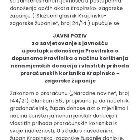
sa zainteresiranom javnošću u postupcima
donošenja općih akata Krapinsko-zagorske
županije („Službeni glasnik Krapinsko-
zagorske županije“, broj 24/14.) upućuje se
JAVNI POZIV
za savjetovanje s javnošću
u postupku donošenja Pravilnika o
dopunama Pravilnika o načinu korištenja
nenamjenskih donacija i vlastitih prihoda
proračunskih korisnika Krapinsko –
zagorske županije
Zakonom o proračunu („Narodne novine“, broj
144/21), člankom 56., propisano je da načelnik,
gradonačelnik, župan donose akt o mjerilima i
načinu korištenja nenamjenskih donacija i
vlastitih prihoda proračunskih korisnika iz
svoje nadležnosti. U skladu s navedenim,
župan Krapinsko-zagorske županije donio je,