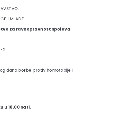
RAVSTVO,
GE I MLADE
stvo za ravnopravnost spolova
1
4-2
 dana borbe protiv homofobije i
u u 18.00 sati.