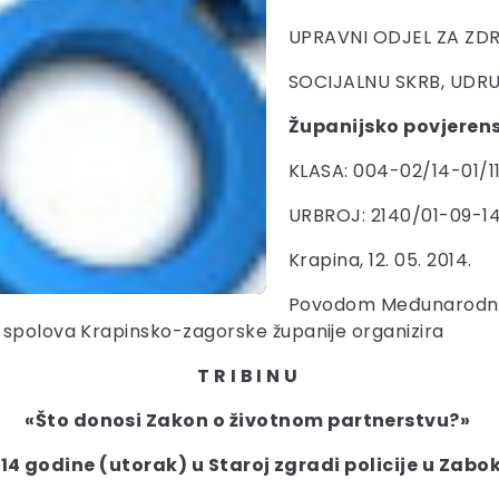
UPRAVNI ODJEL ZA ZD
SOCIJALNU SKRB, UDRU
Županijsko povjeren
KLASA: 004-02/14-01/1
URBROJ: 2140/01-09-1
Krapina, 12. 05. 2014.
Povodom Međunarodnog
 spolova Krapinsko-zagorske županije organizira
T R I B I N U
«Što donosi Zakon o životnom partnerstvu?»
14 godine (utorak) u Staroj zgradi policije u Zabok