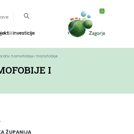
jave
jekti i investicije
otiv homofobije i transfobije
OFOBIJE I
A
A ŽUPANIJA