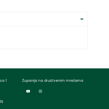
ca 1
Županija na društvenim mrežama
15