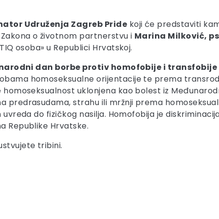
nator Udruženja Zagreb Pride
koji će predstaviti k
 Zakona o životnom partnerstvu i
Marina Milković, ps
BTIQ osoba» u Republici Hrvatskoj.
arodni dan borbe protiv homofobije i transfobije
osobama homoseksualne orijentacije te prema transrod
ne homoseksualnost uklonjena kao bolest iz Međunarodn
 na predrasudama, strahu ili mržnji prema homoseksu
h uvreda do fizičkog nasilja. Homofobija je diskriminac
ma Republike Hrvatske.
tvujete tribini.