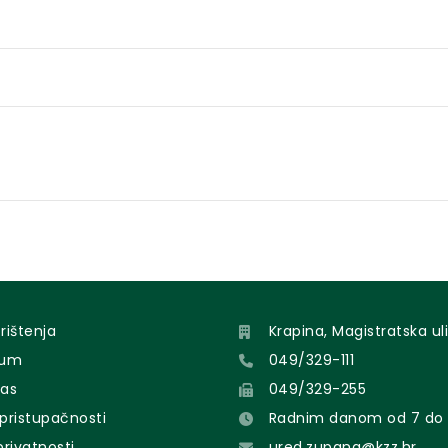
orištenja
Krapina, Magistratska uli
sum
049/329-111
nas
049/329-255
 pristupačnosti
Radnim danom od 7 do 
 privatnosti
ured.zupana@kzz.hr