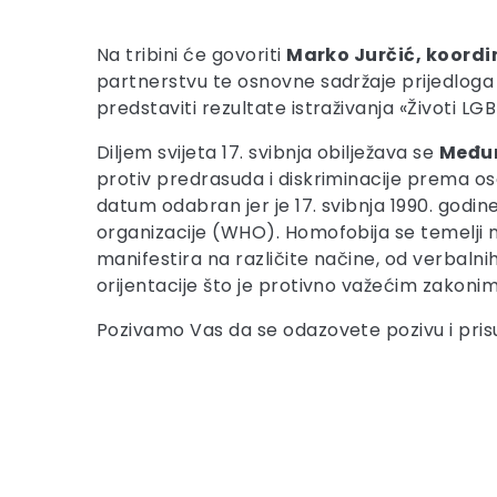
Na tribini će govoriti
Marko Jurčić, koordi
partnerstvu te osnovne sadržaje prijedloga
predstaviti rezultate istraživanja «Životi LG
Diljem svijeta 17. svibnja obilježava se
Međun
protiv predrasuda i diskriminacije prema 
datum odabran jer je 17. svibnja 1990. godi
organizacije (WHO). Homofobija se temelji
manifestira na različite načine, od verbalni
orijentacije što je protivno važećim zakoni
Pozivamo Vas da se odazovete pozivu i prisus