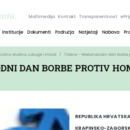
Multimedija
Kontakt
Transparentnost
ePri
Institucije
Dokumenti
Područja
Natječaji
Nabava
Pro
 civilno društvo, udruge i mladi
Tribina – Međunarodni dan borbe pr
DNI DAN BORBE PROTIV HOM
REPUBLIKA HRVATSK
KRAPINSKO-ZAGORSK