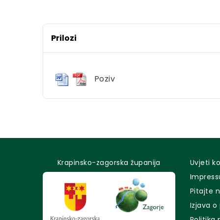
Prilozi
Poziv
Krapinsko-zagorska županija
Uvjeti k
Impres
Pitajte 
Izjava o
Politika