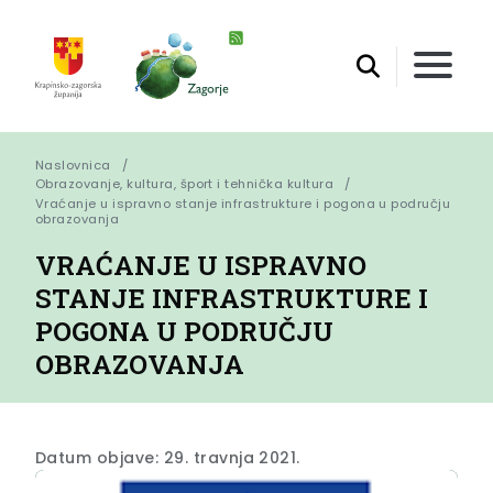
Naslovnica
Obrazovanje, kultura, šport i tehnička kultura
Vraćanje u ispravno stanje infrastrukture i pogona u području 
obrazovanja
VRAĆANJE U ISPRAVNO
STANJE INFRASTRUKTURE I
POGONA U PODRUČJU
OBRAZOVANJA
Datum objave: 29. travnja 2021.