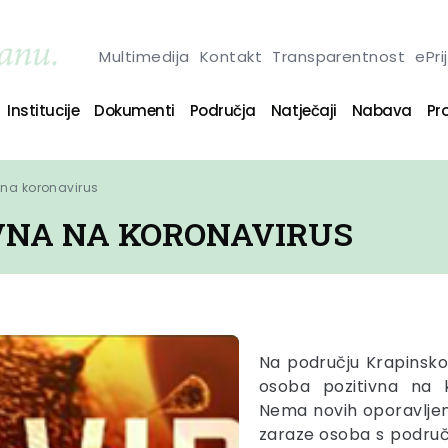
Multimedija
Kontakt
Transparentnost
ePri
Institucije
Dokumenti
Područja
Natječaji
Nabava
Pro
 na koronavirus
IVNA NA KORONAVIRUS
Na području Krapinsko
osoba pozitivna na k
Nema novih oporavljeni
zaraze
osoba s područj