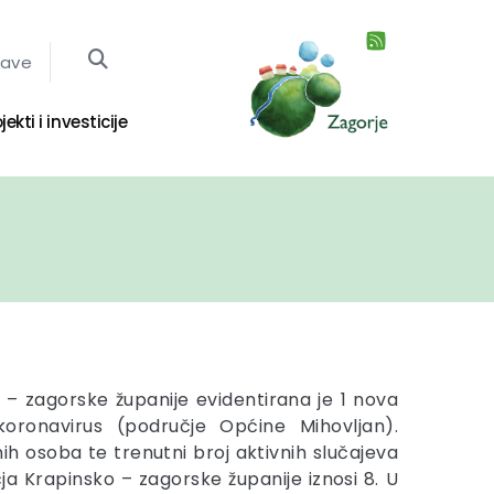
jave
jekti i investicije
 – zagorske županije evidentirana je 1 nova
oronavirus (područje Općine Mihovljan).
h osoba te trenutni broj aktivnih slučajeva
a Krapinsko – zagorske županije iznosi 8. U