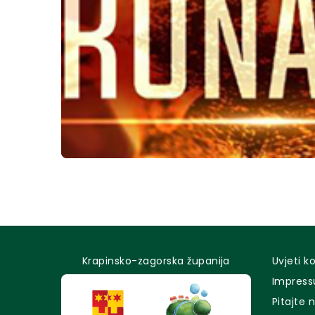
Krapinsko-zagorska županija
Uvjeti k
Impres
Pitajte 