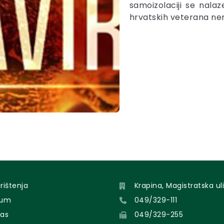
samoizolaciji se nala
hrvatskih veterana ne
orištenja
Krapina, Magistratska uli
sum
049/329-111
nas
049/329-255