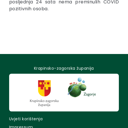
posljednja 24 sata nema preminulih COVID
pozitivnih osoba.
Krapinsko-zagorska županija
Uvjeti korištenja
Impressum