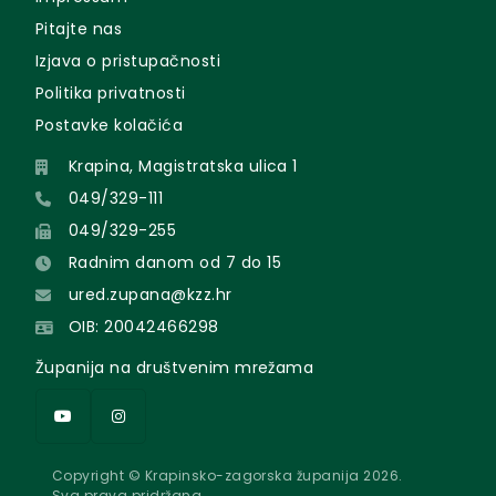
Pitajte nas
Izjava o pristupačnosti
Politika privatnosti
Postavke kolačića
Krapina, Magistratska ulica 1
049/329-111
049/329-255
Radnim danom od 7 do 15
ured.zupana@kzz.hr
OIB: 20042466298
Županija na društvenim mrežama
Copyright © Krapinsko-zagorska županija 2026.
Sva prava pridržana.