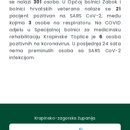
se nalazi
301
osoba. U Općoj bolnici Zabok i
bolnici hrvatskih veterana nalaze se
21
pacijent pozitivan na SARS CoV-2, među
kojima
3
osobe na respiratoru. Na COVID
odjelu u Specijalnoj bolnici za medicinsku
rehabilitaciju Krapinske Toplice je
6
osoba
pozitivnih na koronavirus. U posljednja 24 sata
nema preminulih osoba sa
SARS CoV-2
infekcijom.
Krapinsko-zagorska županija