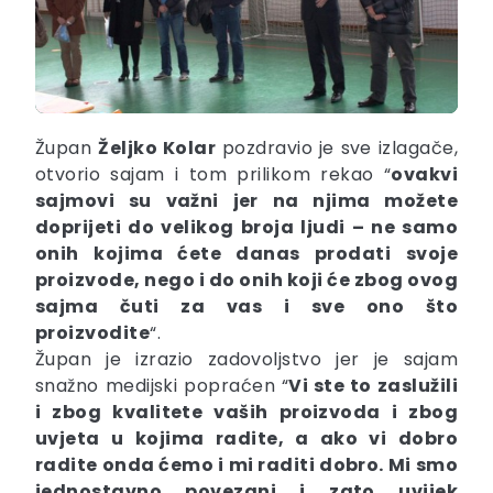
Župan
Željko Kolar
pozdravio je sve izlagače,
otvorio sajam i tom prilikom rekao “
ovakvi
sajmovi su važni jer na njima možete
doprijeti do velikog broja ljudi – ne samo
onih kojima ćete danas prodati svoje
proizvode, nego i do onih koji će zbog ovog
sajma čuti za vas i sve ono što
proizvodite
“.
Župan je izrazio zadovoljstvo jer je sajam
snažno medijski popraćen “
Vi ste to zaslužili
i zbog kvalitete vaših proizvoda i zbog
uvjeta u kojima radite, a ako vi dobro
radite onda ćemo i mi raditi dobro. Mi smo
jednostavno povezani i zato uvijek