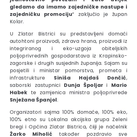
gledamo da imamo zajedničke nastupe i
zajedničku promociju
” zaključio je župan
Kolar.
U Zlatar Bistrici su predstavljeni domaći
autohtoni proizvodi, zdrava hrana, proizvodi iz
integriranog i eko-uzgoja obiteljskih
poljoprivrednih gospodarstava iz Krapinsko-
zagorske i drugih susjednih županija. Sajam su
posjetili i ministar pomorstva, prometa i
infrastrukture
Siniša Hajdaš Dončić
,
saborski zastupnici
Dunja Špoljar
i
Mario
Habek
te zamjenica ministra poljoprivrede
Snježana Španjol
.
Organizatori sajma 100% domaće, 100% eko,
100% etno su Lokalna akcijska grupa Zeleni
bregi i Općina Zlatar Bistrica, čiiji je načelnik
Žarko Miholić
također pozdravio sve