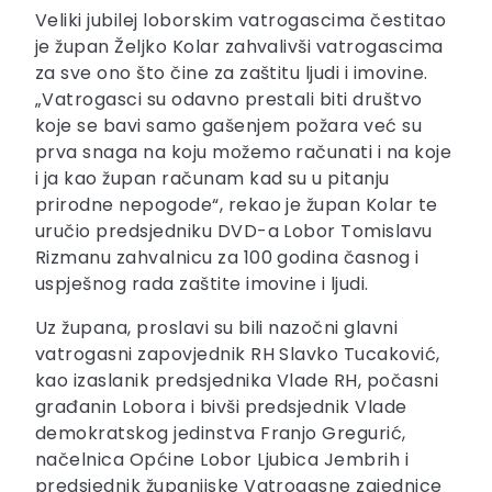
Veliki jubilej loborskim vatrogascima čestitao
je župan Željko Kolar zahvalivši vatrogascima
za sve ono što čine za zaštitu ljudi i imovine.
„Vatrogasci su odavno prestali biti društvo
koje se bavi samo gašenjem požara već su
prva snaga na koju možemo računati i na koje
i ja kao župan računam kad su u pitanju
prirodne nepogode“, rekao je župan Kolar te
uručio predsjedniku DVD-a Lobor Tomislavu
Rizmanu
zahvalnicu za 100 godina časnog i
uspješnog rada zaštite imovine i ljudi.
Uz župana, proslavi su bili nazočni glavni
vatrogasni zapovjednik RH Slavko Tucaković,
kao izaslanik predsjednika Vlade RH, počasni
građanin Lobora i bivši predsjednik Vlade
demokratskog jedinstva Franjo Gregurić,
načelnica Općine Lobor Ljubica Jembrih i
pre
dsjednik županijske Vatrogasne zajednice