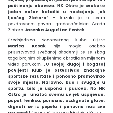
poštivanju obaveza. NK Oštrc je svakako
jedan važan kotačić u nastajanju još
ljepšeg Zlatara
“ – kazala je u svom
pozdravnom govoru gradonačelnica Grada
Zlatara
Jasenka
Auguštan
Pentek
Predsjednica Nogometnog kluba Oštrc
Marica
Kesak
nije mogla osobno
prisustvovati svečanoj akademiji te se zbog
toga brojnim okupljenima obratila snimljenom
video porukom. „
U svojoj dugoj i bogatoj
povijesti Klub je ostvarivao značajne
sportske rezultate i ponosno promovirao
svoje mjesto. Naravno, kao i svugdje u
sportu, bilo je uspona i padova. No NK
Oštrc je unatoč svemu uvijek uspijevao,
poput feniksa, ponosno, uzdignute glave,
dignuti se iz pepela i ponovno nas sve
razveselit
i“ – poručila je predsjednica Kesak.