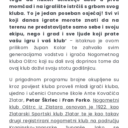
momčad i na igralište istrčiš s grbom svog
kluba. To je jedan poseban osjećaj! Svi vi
koji danas igrate morate znati da na
terenu ne predstavljate samo sebe i svoju
ekipu, nego i grad i sve ljude koji prate
vašu igru i vaš klub
“ – istaknuo je ovom
prilikom župan Kolar te zahvalio svim
generacijama vodstva i igrača Nogometnog
kluba Oštrc koji su dali svoj doprinos tome da
ovaj klub doživi svoju stotu godišnjicu.
U prigodnom programu brojne okupljene su
kroz povijest kluba proveli mladi igrači kluba,
ujedno i učenici Osnovne škole Ante Kovačića
Zlatar,
Petar
Škrlec
i
Fran
Forko
.
Nogometni
klub Oštrc iz Zlatara osnovan je 1922. kao
Zlatarski Sportski klub Zlatar te je kao takav
drugi registrirani nogometni klub na području
Krapinsko-zagorske županije
. lako se