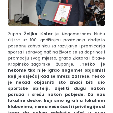
Župan
Željko
Kolar
je Nogometnom klubu
Oštrc uz 100. godišnjicu postojanja dodijelio
posebnu zahvalnicu za razvijanje i promicanja
sporta i zdravog načina života te za doprinos i
promociju svog mjesta, grada Zlatara i čitave
Krapinsko-zagorske županije. „
Teško je
nekome tko nije igrao nogomet objasniti
koji je osjećaj kad se mreža zatrese. Teško
je nekad objasniti što znači biti dio
sportske obitelji, dijeliti dugu nakon
poraza i sreću nakon pobjede. Za nas
lokalne dečke, koji smo igrali u lokalnim
klubovima, nema veće časti i privilegije od
toga da nakon selekcije uđeš u prvu