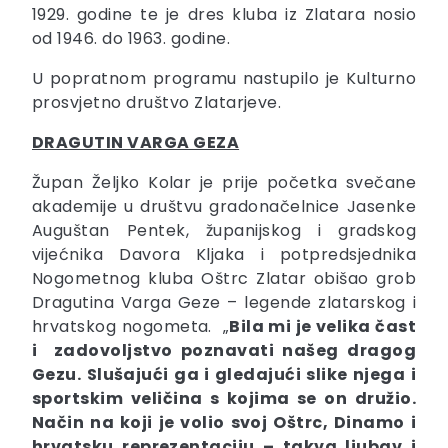
1929. godine te je dres kluba iz Zlatara nosio
od 1946. do 1963. godine.
U popratnom programu nastupilo je Kulturno
prosvjetno društvo Zlatarjeve.
DRAGUTIN VARGA GEZA
Župan Željko Kolar je prije početka svečane
akademije u društvu gradonačelnice Jasenke
Auguštan Pentek, županijskog i gradskog
vijećnika Davora Kljaka i potpredsjednika
Nogometnog kluba Oštrc Zlatar obišao grob
Dragutina Varga Geze – legende zlatarskog i
hrvatskog nogometa. „
Bila mi je velika čast
i zadovoljstvo poznavati našeg dragog
Gezu. Slušajući ga i gledajući slike njega i
sportskim veličina s kojima se on družio.
Način na koji je volio svoj Oštrc, Dinamo i
hrvatsku reprezentaciju – takva ljubav i