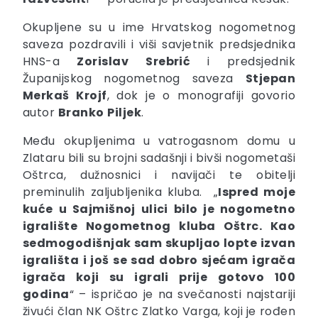
Okupljene su u ime Hrvatskog nogometnog
saveza pozdravili i viši savjetnik predsjednika
HNS-a
Zorislav
Srebrić
i predsjednik
Županijskog nogometnog saveza
Stjepan
Merkaš Krojf
, dok je o monografiji govorio
autor
Branko
Piljek
.
Među okupljenima u vatrogasnom domu u
Zlataru bili su brojni sadašnji i bivši nogometaši
Oštrca, dužnosnici i navijači te obitelji
preminulih zaljubljenika kluba. „
Ispred moje
kuće u Sajmišnoj ulici bilo je nogometno
igralište Nogometnog kluba Oštrc. Kao
sedmogodišnjak sam skupljao lopte izvan
igrališta i još se sad dobro sjećam igrača
igrača koji su igrali prije gotovo 100
godina
“ – ispričao je na svečanosti najstariji
živući član NK Oštrc Zlatko Varga, koji je rođen