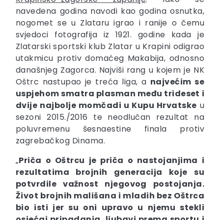
navedena godina navodi kao godina osnutka,
nogomet se u Zlataru igrao i ranije o čemu
svjedoci fotografija iz 1921. godine kada je
Zlatarski sportski klub Zlatar u Krapini odigrao
utakmicu protiv domaćeg Makabija, odnosno
današnjeg Zagorca. Najviši rang u kojem je NK
Oštrc nastupao je treća liga, a
najvećim se
uspjehom smatra plasman među trideset i
dvije najbolje momčadi u Kupu Hrvatske
u
sezoni 2015./2016 te neodlučan rezultat na
poluvremenu šesnaestine finala protiv
zagrebačkog Dinama.
„
Priča o Oštrcu je priča o nastojanjima i
rezultatima brojnih generacija koje su
potvrdile važnost njegovog postojanja.
Život brojnih mališana i mladih bez Oštrca
bio isti jer su oni upravo u njemu stekli
osjećaj pripadanja, ljubavi prema sportu i