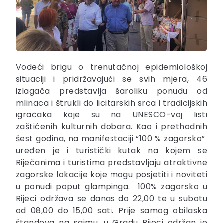
Vodeći brigu o trenutačnoj epidemiološkoj
situaciji i pridržavajući se svih mjera, 46
izlagača predstavlja šaroliku ponudu od
mlinaca i štrukli do licitarskih srca i tradicijskih
igračaka koje su na UNESCO-voj listi
zaštićenih kulturnih dobara. Kao i prethodnih
šest godina, na manifestaciji “100 % zagorsko”
uređen je i turistički kutak na kojem se
Riječanima i turistima predstavljaju atraktivne
zagorske lokacije koje mogu posjetiti i noviteti
u ponudi poput glampinga. 100% zagorsko u
Rijeci održava se danas do 22,00 te u subotu
od 08,00 do 15,00 sati. Prije samog obilaska
štandova na sajmu, u Gradu Rijeci održan je