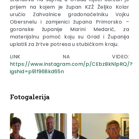
prijem na kojem je župan KZŽ Željko Kolar
uručio Zahvalnice gradonačelniku Vojku
Obersnelu i zamjenici župana Primorsko –
goranske županije Marini Medarić, za
materijalnu pomoć koju su Grad i Županija
uplatili za žrtve potresa u stubičkom kraju.
LINK NA VIDEO:
https://www.instagram.com/p/CEbzBkNlpRQ/?
igshid=p91f968kd65n
Fotogalerija