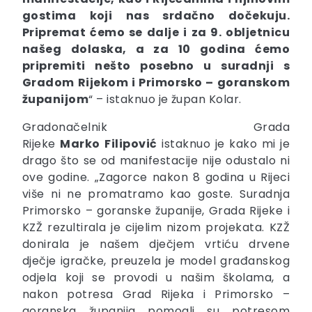
gostima koji nas srdačno dočekuju.
Pripremat ćemo se dalje i za 9. obljetnicu
našeg dolaska, a za 10 godina ćemo
pripremiti nešto posebno u suradnji s
Gradom Rijekom i Primorsko – goranskom
županijom
“ – istaknuo je župan Kolar.
Gradonačelnik Grada
Rijeke
Marko
Filipović
istaknuo je kako mi je
drago što se od manifestacije nije odustalo ni
ove godine. „Zagorce nakon 8 godina u Rijeci
više ni ne promatramo kao goste. Suradnja
Primorsko – goranske županije, Grada Rijeke i
KZŽ rezultirala je cijelim nizom projekata. KZŽ
donirala je našem dječjem vrtiću drvene
dječje igračke, preuzela je model građanskog
odjela koji se provodi u našim školama, a
nakon potresa Grad Rijeka i Primorsko –
goranska županija pomogli su potresom