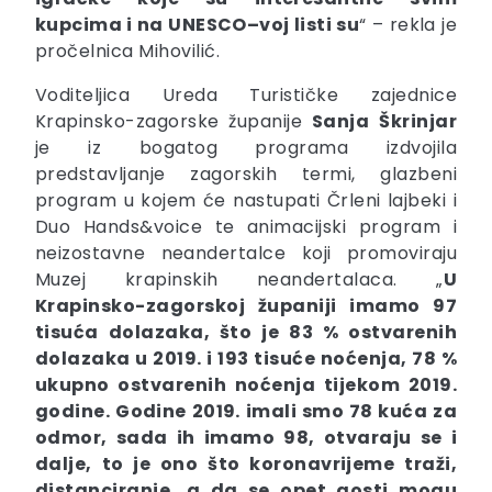
kupcima i na UNESCO–voj listi su
“ – rekla je
pročelnica Mihovilić.
Voditeljica Ureda Turističke zajednice
Krapinsko-zagorske županije
Sanja
Škrinjar
je iz bogatog programa izdvojila
predstavljanje zagorskih termi, glazbeni
program u kojem će nastupati Črleni lajbeki i
Duo Hands&voice te animacijski program i
neizostavne neandertalce koji promoviraju
Muzej krapinskih neandertalaca. „
U
Krapinsko-zagorskoj županiji imamo 97
tisuća dolazaka, što je 83 % ostvarenih
dolazaka u 2019. i 193 tisuće noćenja, 78 %
ukupno ostvarenih noćenja tijekom 2019.
godine. Godine 2019. imali smo 78 kuća za
odmor, sada ih imamo 98, otvaraju se i
dalje, to je ono što koronavrijeme traži,
distanciranje, a da se opet gosti mogu