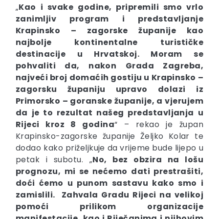
„
Kao i svake godine, pripremili smo vrlo
zanimljiv program i predstavljanje
Krapinsko – zagorske županije kao
najbolje kontinentalne turističke
destinacije u Hrvatskoj. Moram se
pohvaliti da, nakon Grada Zagreba,
najveći broj domaćih gostiju u Krapinsko –
zagorsku županiju upravo dolazi iz
Primorsko – goranske županije, a vjerujem
da je to rezultat našeg predstavljanja u
Rijeci kroz 8 godina
“ – rekao je župan
Krapinsko-zagorske županije Željko Kolar te
dodao kako priželjkuje da vrijeme bude lijepo u
petak i subotu. „
No, bez obzira na lošu
prognozu, mi se nećemo dati prestrašiti,
doći ćemo u punom sastavu kako smo i
zamislili. Zahvala Gradu Rijeci na velikoj
pomoći prilikom organizacije
manifestacije, kao i Riječanima i njihovim