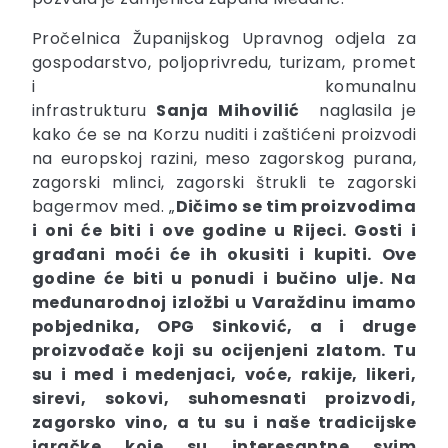
Pročelnica Županijskog Upravnog odjela za
gospodarstvo, poljoprivredu, turizam, promet
i komunalnu
infrastrukturu
Sanja
Mihovilić
naglasila je
kako će se na Korzu nuditi i zaštićeni proizvodi
na europskoj razini, meso zagorskog purana,
zagorski mlinci, zagorski štrukli te zagorski
bagermov med. „
Dičimo se tim proizvodima
i oni će biti i ove godine u Rijeci. Gosti i
građani moći će ih okusiti i kupiti. Ove
godine će biti u ponudi i bučino ulje. Na
međunarodnoj izložbi u Varaždinu imamo
pobjednika, OPG Sinković, a i druge
proizvođače koji su ocijenjeni zlatom. Tu
su i med i medenjaci, voće, rakije, likeri,
sirevi, sokovi, suhomesnati proizvodi,
zagorsko vino, a tu su i naše tradicijske
igračke koje su interesantne svim