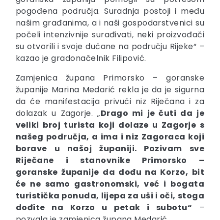
pogođena područja. Suradnja postoji i među
našim građanima, a i naši gospodarstvenici su
počeli intenzivnije surađivati, neki proizvođači
su otvorili i svoje dućane na području Rijeke“ –
kazao je gradonačelnik Filipović.
Zamjenica župana Primorsko – goranske
županije Marina Medarić rekla je da je sigurna
da će manifestacija privući niz Riječana i za
dolazak u Zagorje. „
Drago mi je čuti da je
veliki broj turista koji dolaze u Zagorje s
našeg područja, a ima i niz Zagoraca koji
borave u našoj županiji. Pozivam sve
Riječane i stanovnike Primorsko –
goranske županije da dođu na Korzo, bit
će ne samo gastronomski, već i bogata
turistička ponuda, lijepa za uši i oči, stoga
dođite na Korzo u petak i subotu“
–
pozvala je zamjenica župana Medarić.