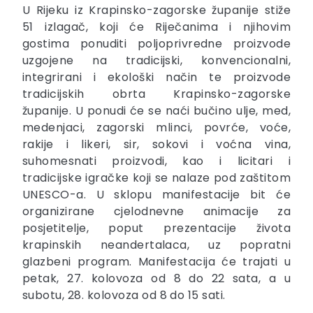
U Rijeku iz Krapinsko-zagorske županije stiže
51 izlagač, koji će Riječanima i njihovim
gostima ponuditi poljoprivredne proizvode
uzgojene na tradicijski, konvencionalni,
integrirani i ekološki način te proizvode
tradicijskih obrta Krapinsko-zagorske
županije. U ponudi će se naći bučino ulje, med,
medenjaci, zagorski mlinci, povrće, voće,
rakije i likeri, sir, sokovi i voćna vina,
suhomesnati proizvodi, kao i licitari i
tradicijske igračke koji se nalaze pod zaštitom
UNESCO-a. U sklopu manifestacije bit će
organizirane cjelodnevne animacije za
posjetitelje, poput prezentacije života
krapinskih neandertalaca, uz popratni
glazbeni program. Manifestacija će trajati u
petak, 27. kolovoza od 8 do 22 sata, a u
subotu, 28. kolovoza od 8 do 15 sati.