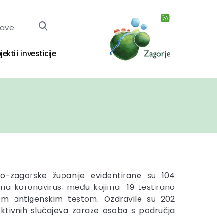
jave
jekti i investicije
o-zagorske županije evidentirane su 104
 na koronavirus, među kojima 19 testirano
im antigenskim testom. Ozdravile su 202
aktivnih slučajeva zaraze osoba s područja