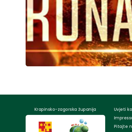
Krapinsko-zagorska županija
Uvjeti k
Impres
Pitajte 