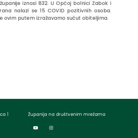
upanije iznosi 832. U Općoj bolnici Zabok i
erana nalazi se 15 COVID pozitivnih osoba.
te ovim putem izražavamo sućut obiteljima.
ca 1
Županija na društvenim mrežama