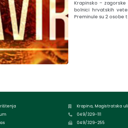
Krapinsko – zagorske ž
bolnici hrvatskih vet
Preminule su 2 osobe 
orištenja
Krapina, Magistratska uli
sum
049/329-111
nas
049/329-255