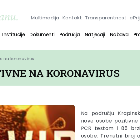
Multimedija
Kontakt
Transparentnost
ePri
Institucije
Dokumenti
Područja
Natječaji
Nabava
Pro
ne na koronavirus
ITIVNE NA KORONAVIRUS
Na području Krapinsk
nove osobe pozitivne
PCR testom i 85 brz
osobe. Trenutni broj 