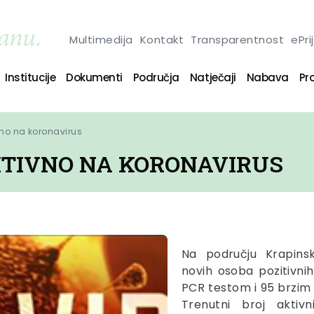
Multimedija
Kontakt
Transparentnost
ePri
Institucije
Dokumenti
Područja
Natječaji
Nabava
Pro
vno na koronavirus
ZITIVNO NA KORONAVIRUS
Na području Krapinsk
novih osoba pozitivni
PCR testom i 95 brzim
Trenutni broj aktiv