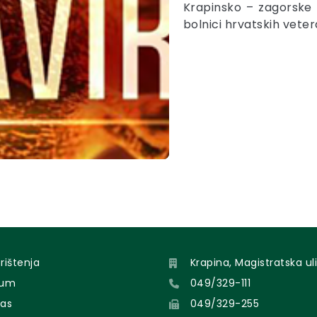
Krapinsko – zagorske ž
bolnici hrvatskih vete
orištenja
Krapina, Magistratska uli
sum
049/329-111
nas
049/329-255