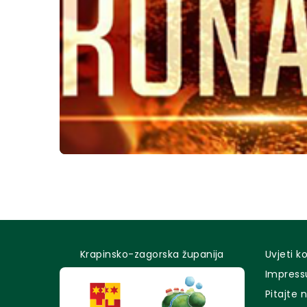
Krapinsko-zagorska županija
Uvjeti k
Impres
Pitajte 