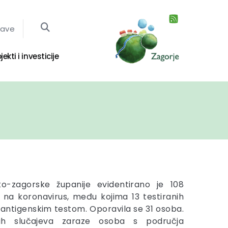
jave
jekti i investicije
o-zagorske županije evidentirano je 108
h na koronavirus, među kojima 13 testiranih
 antigenskim testom. Oporavila se 31 osoba.
nih slučajeva zaraze osoba s područja