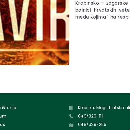
Krapinsko – zagorske ž
bolnici hrvatskih vet
među kojima 1 na respi
orištenja
Krapina, Magistratska uli
sum
049/329-111
nas
049/329-255