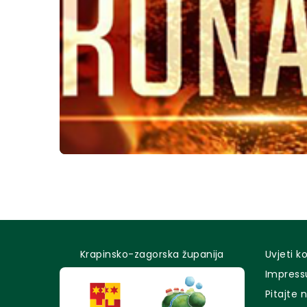
Krapinsko-zagorska županija
Uvjeti k
Impres
Pitajte 