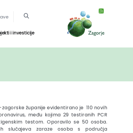
jave
jekti i investicije
zagorske županije evidentirano je 110 novih
oronavirus, među kojima 29 testiranih PCR
tigenskim testom. Oporavilo se 50 osoba.
nih slučajeva zaraze osoba s područja