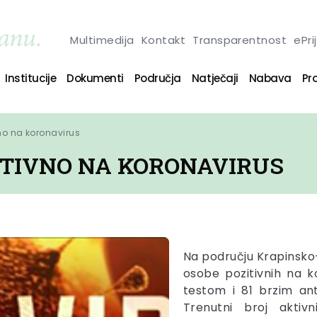
Multimedija
Kontakt
Transparentnost
ePri
Institucije
Dokumenti
Područja
Natječaji
Nabava
Pro
no na koronavirus
ZITIVNO NA KORONAVIRUS
Na području Krapinsko-
osobe pozitivnih na k
testom i 81 brzim an
Trenutni broj aktiv