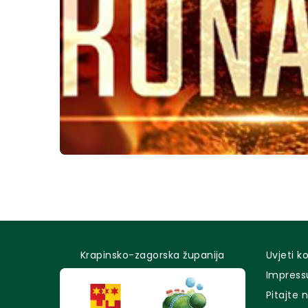
Krapinsko-zagorska županija
Uvjeti k
Impres
Pitajte 