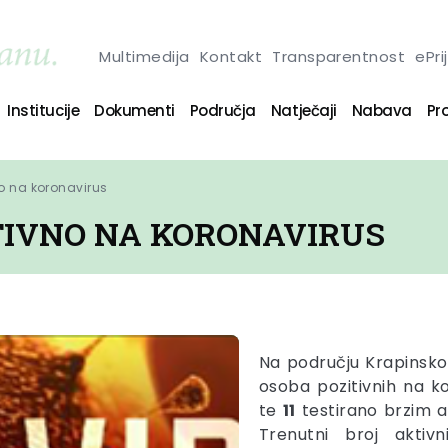
Multimedija
Kontakt
Transparentnost
ePri
Institucije
Dokumenti
Područja
Natječaji
Nabava
Pro
no na koronavirus
ITIVNO NA KORONAVIRUS
Na području Krapinsko
osoba pozitivnih na ko
te
11
testirano brzim 
Trenutni broj aktiv