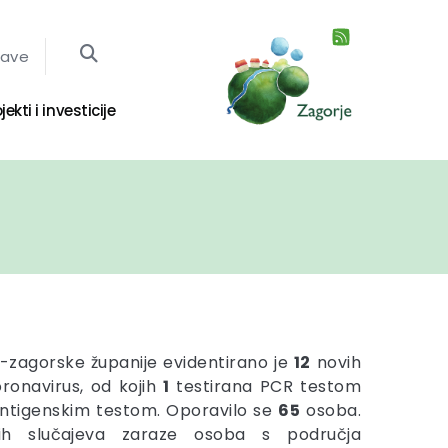
jave
jekti i investicije
-zagorske županije evidentirano je
12
novih
ronavirus, od kojih
1
testirana PCR testom
antigenskim testom. Oporavilo se
65
osoba.
nih slučajeva zaraze osoba s područja