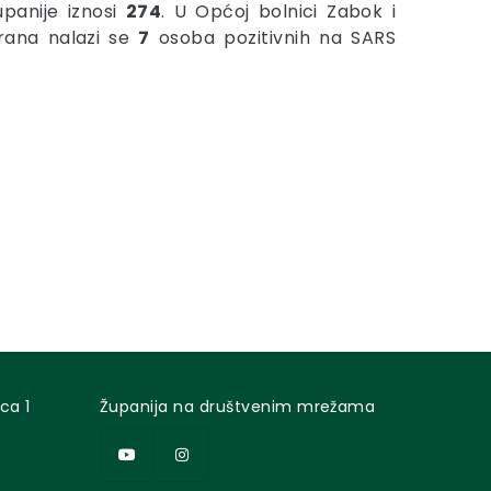
panije iznosi
274
. U Općoj bolnici Zabok i
erana nalazi se
7
osoba pozitivnih na SARS
ca 1
Županija na društvenim mrežama