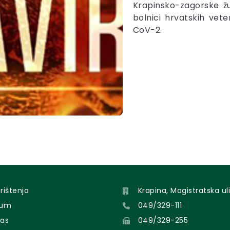
Krapinsko-zagorske žu
bolnici hrvatskih vet
CoV-2.
orištenja
Krapina, Magistratska uli
sum
049/329-111
nas
049/329-255