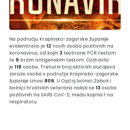
Na području Krapinsko-zagorske županije
evidentirano je
12
novih osoba pozitivnih na
koronavirus, od kojih
3
testirane PCR testom
te
9
brzim antigenskim testom. Ozdravilo
je
118
osoba. Trenutni broj aktivnih slučajeva
zaraze osoba s područja Krapinsko-zagorske
županije iznosi
806
. U Općoj bolnici Zabok i
bolnici hrvatskih veterana nalazi se
13
osoba
pozitivnih na SARS CoV-2, među kojima 1 na
respiratoru.