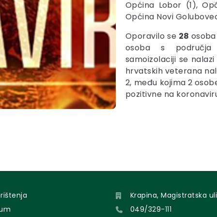
Općina Lobor (1), Opć
Općina Novi Golubovec
Oporavilo se
28
osoba 
osoba s područja 
samoizolaciji se nalaz
hrvatskih veterana na
2, među kojima 2
osob
pozitivne na koronavir
orištenja
Krapina, Magistratska uli
sum
049/329-111