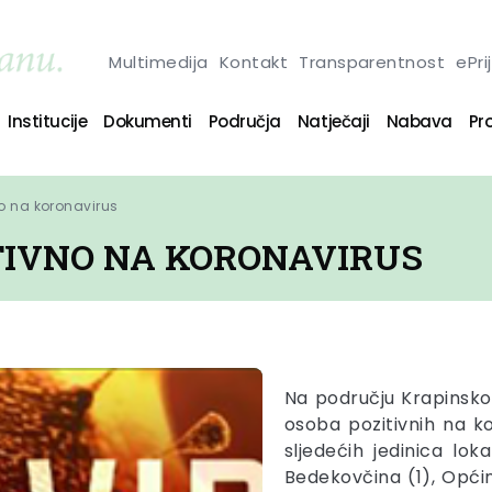
Multimedija
Kontakt
Transparentnost
ePri
Institucije
Dokumenti
Područja
Natječaji
Nabava
Pro
no na koronavirus
ITIVNO NA KORONAVIRUS
Na području Krapinsko
osoba pozitivnih na k
sljedećih jedinica l
Bedekovčina (1), Općin