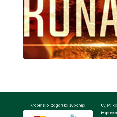
Krapinsko-zagorska županija
Uvjeti k
Impres