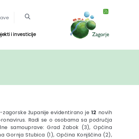
jave
jekti i investicije
-zagorske županije evidentirano je
12
novih
oronavirus. Radi se o osobama sa područja
okalne samouprave: Grad Zabok (3), Općina
a Gornja Stubica (1), Općina Konjščina (2),