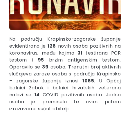
Na području Krapinsko-zagorske županije
evidentirano je
126
novih osoba pozitivnih na
koronavirus, među kojima
31
testirana PCR
testom i
95
brzim antigenskim testom.
Oporavilo se
39
osoba. Trenutni broj aktivnih
slučajeva zaraze osoba s područja Krapinsko
– zagorske županije iznosi
1065
. U Općoj
bolnici Zabok i bolnici hrvatskih veterana
nalazi se
14
COVID pozitivnih osoba. Jedna
osoba je preminula te ovim putem
izražavamo sućut obitelji.