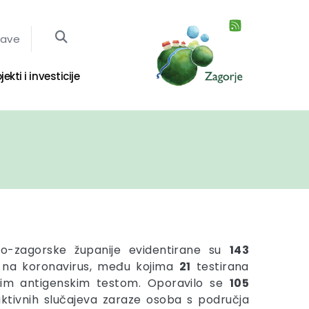
jave
jekti i investicije
ko-zagorske županije evidentirane su
143
 na koronavirus, među kojima
21
testirana
im antigenskim testom. Oporavilo se
105
aktivnih slučajeva zaraze osoba s područja