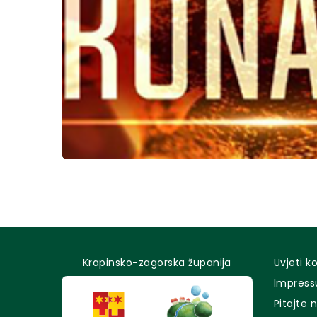
Krapinsko-zagorska županija
Uvjeti k
Impres
Pitajte 