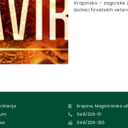
Krapinsko – zagorske ž
bolnici hrvatskih vete
orištenja
Krapina, Magistratska uli
sum
049/329-111
nas
049/329-255