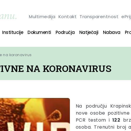
Multimedija
Kontakt
Transparentnost
ePri
Institucije
Dokumenti
Područja
Natječaji
Nabava
Pro
ne na koronavirus
ITIVNE NA KORONAVIRUS
Na području Krapins
nove osobe pozitivne
PCR testom i
122
brz
osoba. Trenutni broj 