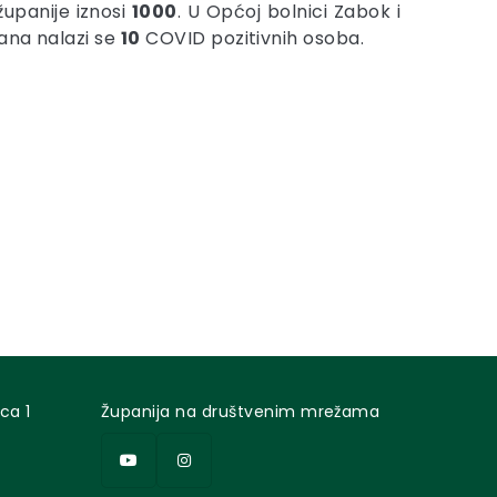
upanije iznosi
1000
. U Općoj bolnici Zabok i
rana nalazi se
10
COVID pozitivnih osoba.
ca 1
Županija na društvenim mrežama