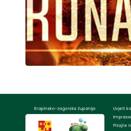
Krapinsko-zagorska županija
Uvjeti k
Impres
Pitajte 