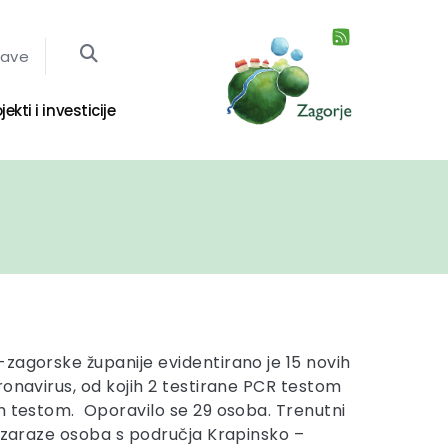
jave
jekti i investicije
zagorske županije evidentirano je 15 novih
ronavirus, od kojih 2 testirane PCR testom
m testom. Oporavilo se 29 osoba. Trenutni
a zaraze osoba s područja Krapinsko –