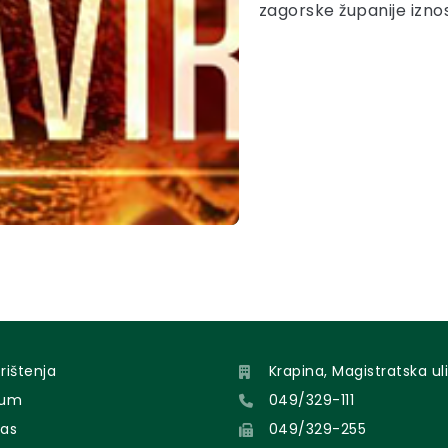
zagorske županije iznos
orištenja
Krapina, Magistratska uli
sum
049/329-111
nas
049/329-255