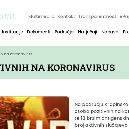
Multimedija
Kontakt
Transparentnost
ePri
Institucije
Dokumenti
Područja
Natječaji
Nabava
Pro
ih na koronavirus
TIVNIH NA KORONAVIRUS
Na području Krapinsko-
osoba pozitivnih na ko
te 13 brzim antigenski
broj aktivnih slučajev