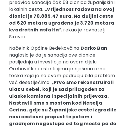
predviđa sanacija čak 58 dionica županijskih i
lokalnih cesta.
„Vrijednost radova na ovoj
dionici je 70.885,47 eura. Na duljini ceste
od 620 metara ugrađeno je 3.720 metara
kvadratnih asfalta
“, rekao je ravnatelj
Sirovec.
Načelnik Općine Bedekovčina
Darko Ban
naglasio je da je sanacija ove dionice
posljednja u investicija na ovom dijelu
Orehovičke ceste kojima je riješena crna
točka koja je na ovom području bila problem
već desetljećima. „
Prvo smo rekonstruirali
ulaz u Kebel, koji je sad prilagođen za
ulaske kamiona i specijalnih prijevoza.
Nastavili smo s mostom kod Naselja
Cerina, gdje su Županijske ceste izgradile
novi cestovni propust te potom i
gradnjom nogostupa od tog mosta pa do