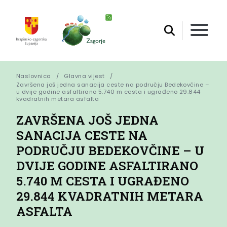
Naslovnica
Glavna vijest
Završena još jedna sanacija ceste na području Bedekovčine – 
u dvije godine asfaltirano 5.740 m cesta i ugrađeno 29.844 
kvadratnih metara asfalta
ZAVRŠENA JOŠ JEDNA
SANACIJA CESTE NA
PODRUČJU BEDEKOVČINE – U
DVIJE GODINE ASFALTIRANO
5.740 M CESTA I UGRAĐENO
29.844 KVADRATNIH METARA
ASFALTA