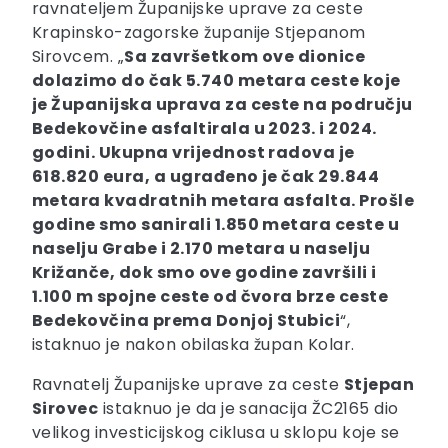
ravnateljem Županijske uprave za ceste
Krapinsko-zagorske županije Stjepanom
Sirovcem. „
Sa završetkom ove dionice
dolazimo do čak 5.740 metara ceste koje
je Županijska uprava za ceste na području
Bedekovčine asfaltirala u 2023. i 2024.
godini. Ukupna vrijednost radova je
618.820 eura, a ugrađeno je čak 29.844
metara kvadratnih metara asfalta. Prošle
godine smo sanirali 1.850 metara ceste u
naselju Grabe i 2.170 metara u naselju
Križanče, dok smo ove godine završili i
1.100 m spojne ceste od čvora brze ceste
Bedekovčina prema Donjoj Stubici
“,
istaknuo je nakon obilaska župan Kolar.
Ravnatelj Županijske uprave za ceste
Stjepan
Sirovec
istaknuo je da je sanacija ŽC2165 dio
velikog investicijskog ciklusa u sklopu koje se