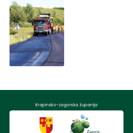
Krapinsko-zagorska županija