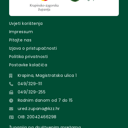
Uvjeti korištenja
Impressum
Pitajte nas
Izjava o pristupačnosti
Politika privatnosti
Postavke kolačića
Krapina, Magistratska ulica 1
049/329-111
049/329-255
Radnim danom od 7 do 15
ured.zupana@kzz.hr
OIB: 20042466298
Županija na društvenim mrežama