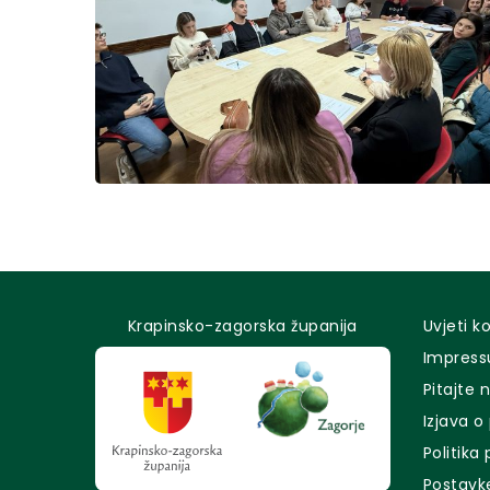
Krapinsko-zagorska županija
Uvjeti k
Impres
Pitajte 
Izjava o
Politika
Postavk