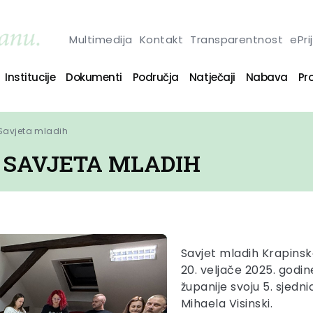
Multimedija
Kontakt
Transparentnost
ePri
Institucije
Dokumenti
Područja
Natječaji
Nabava
Pro
Savjeta mladih
A SAVJETA MLADIH
Savjet mladih Krapinsk
20. veljače 2025. godi
županije svoju 5. sjedn
Mihaela Visinski.