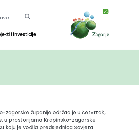
jave
jekti i investicije
o-zagorske županije održao je u četvrtak,
ne, u prostorijama Krapinsko-zagorske
icu koju je vodila predsjednica Savjeta