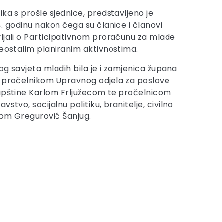
ka s prošle sjednice, predstavljeno je
. godinu nakon čega su članice i članovi
ljali o Participativnom proračunu za mlade
reostalim planiranim aktivnostima.
kog savjeta mladih bila je i zamjenica župana
s pročelnikom Upravnog odjela za poslove
kupštine Karlom Frljužecom te pročelnicom
stvo, socijalnu politiku, branitelje, civilno
nom Gregurović Šanjug.