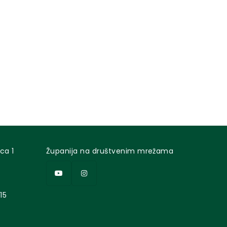
ca 1
Županija na društvenim mrežama
15