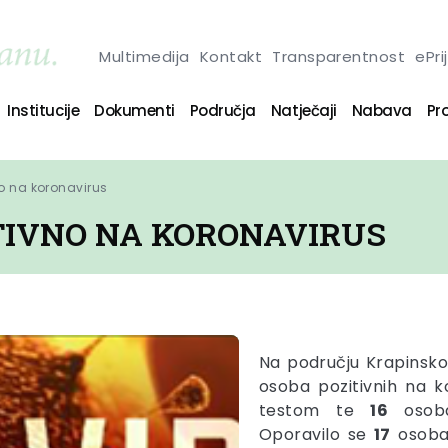
Multimedija
Kontakt
Transparentnost
ePri
Institucije
Dokumenti
Područja
Natječaji
Nabava
Pro
no na koronavirus
ITIVNO NA KORONAVIRUS
Na području Krapinsko
osoba pozitivnih na k
testom te
16
osoba
Oporavilo se
17
osoba 