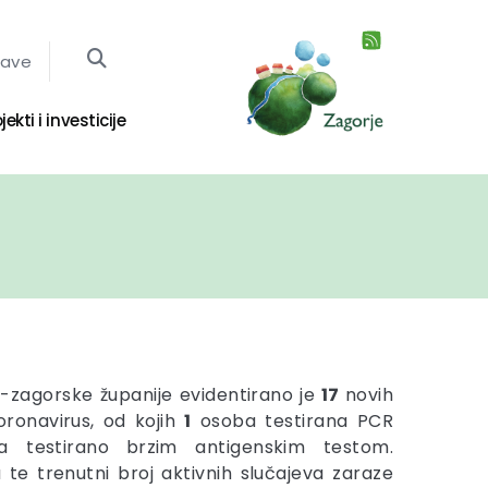
jave
jekti i investicije
-zagorske županije evidentirano je
17
novih
oronavirus, od kojih
1
osoba testirana PCR
 testirano
brzim antigenskim testom.
te trenutni broj aktivnih slučajeva zaraze