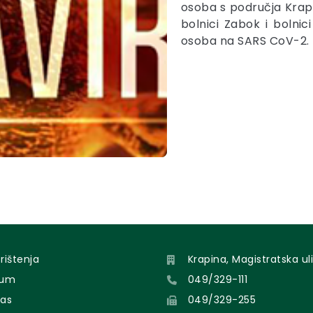
osoba s područja Krapi
bolnici Zabok i bolnic
osoba na SARS CoV-2.
orištenja
Krapina, Magistratska uli
sum
049/329-111
nas
049/329-255