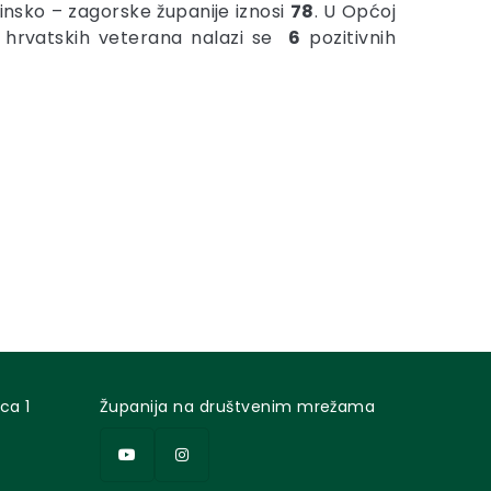
nsko – zagorske županije iznosi
78
. U Općoj
i hrvatskih veterana nalazi se
6
pozitivnih
ca 1
Županija na društvenim mrežama