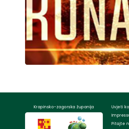
Krapinsko-zagorska županija
Uvjeti k
Impres
Pitajte 