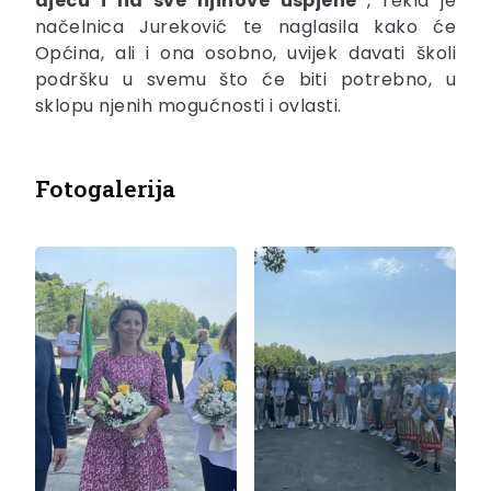
djecu i na sve njihove uspjehe“
, rekla je
načelnica Jureković te naglasila kako će
Općina, ali i ona osobno, uvijek davati školi
podršku u svemu što će biti potrebno, u
sklopu njenih mogućnosti i ovlasti.
Fotogalerija