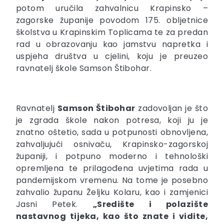
potom uručila zahvalnicu Krapinsko –
zagorske županije povodom 175. obljetnice
školstva u Krapinskim Toplicama te za predan
rad u obrazovanju kao jamstvu napretka i
uspjeha društva u cjelini, koju je preuzeo
ravnatelj škole Samson Štibohar.
Ravnatelj
Samson Štibohar
zadovoljan je što
je zgrada škole nakon potresa, koji ju je
znatno oštetio, sada u potpunosti obnovljena,
zahvaljujući osnivaču, Krapinsko-zagorskoj
županiji, i potpuno moderno i tehnološki
opremljena te prilagođena uvjetima rada u
pandemijskom vremenu. Na tome je posebno
zahvalio županu Željku Kolaru, kao i zamjenici
Jasni Petek.
„Središte i polazište
nastavnog tijeka, kao što znate i vidite,