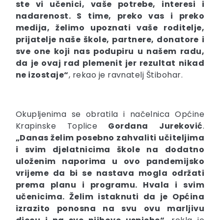
ste vi učenici, vaše potrebe, interesi i
nadarenost. S time, preko vas i preko
medija, želimo upoznati vaše roditelje,
prijatelje naše škole, partnere, donatore i
sve one koji nas podupiru u našem radu,
da je ovaj rad plemenit jer rezultat nikad
ne izostaje“
, rekao je ravnatelj Štibohar.
Okupljenima se obratila i načelnica Općine
Krapinske Toplice
Gordana
Jureković
.
„Danas želim posebno zahvaliti učiteljima
i svim djelatnicima škole na dodatno
uloženim naporima u ovo pandemijsko
vrijeme da bi se nastava mogla održati
prema planu i programu. Hvala i svim
učenicima. Želim istaknuti da je Općina
izrazito ponosna na svu ovu marljivu