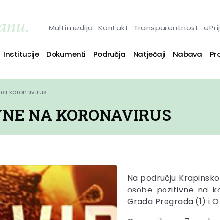
Multimedija
Kontakt
Transparentnost
ePri
Institucije
Dokumenti
Područja
Natječaji
Nabava
Pro
 na koronavirus
IVNE NA KORONAVIRUS
Na području Krapinsko
osobe pozitivne na k
Grada Pregrada (1) i Op