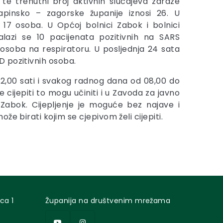
te trenutni broj aktivnih slučajeva zaraze
pinsko – zagorske županije iznosi 26. U
i 17 osoba. U Općoj bolnici Zabok i bolnici
alazi se 10 pacijenata pozitivnih na SARS
osoba na respiratoru. U posljednja 24 sata
 pozitivnih osoba.
2,00 sati i svakog radnog dana od 08,00 do
ele cijepiti to mogu učiniti i u Zavoda za javno
, Zabok. Cijepljenje je moguće bez najave i
že birati kojim se cjepivom želi cijepiti.
ca 1
Županija na društvenim mrežama