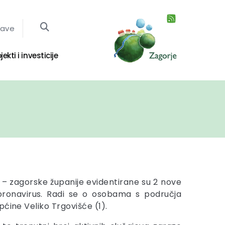
jave
jekti i investicije
 – zagorske županije evidentirane su 2 nove
oronavirus. Radi se o osobama s područja
ćine Veliko Trgovišće (1).