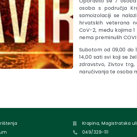
Oporavilo se 7 osoba 
osoba s područja Kra
samoizolaciji se nalaz
hrvatskih veterana n
CoV-2, među kojima 1 
nema preminulih COVID
Subotom od 09,00 do 1
14,00 sati svi koji se ž
zdravstvo, Zivtov trg
naručivanja te osoba mo
orištenja
Krapina, Magistratska uli
sum
049/329-111