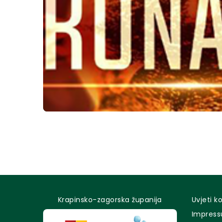
Krapinsko-zagorska županija
Uvjeti k
Impres