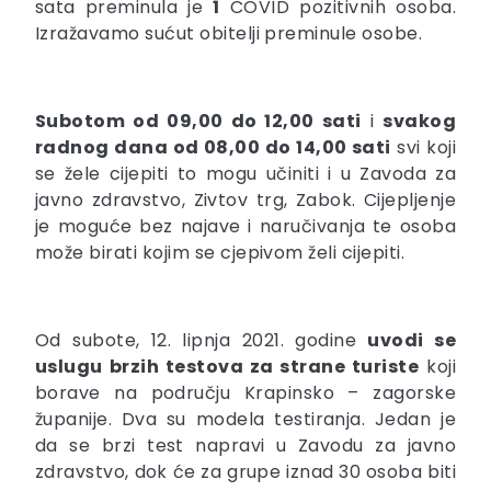
sata preminula je
1
COVID pozitivnih osoba.
Izražavamo sućut obitelji preminule osobe.
Subotom od 09,00 do 12,00 sati
i
svakog
radnog dana od 08,00 do 14,00 sati
svi koji
se žele cijepiti to mogu učiniti i u Zavoda za
javno zdravstvo, Zivtov trg, Zabok. Cijepljenje
je moguće bez najave i naručivanja te osoba
može birati kojim se cjepivom želi cijepiti.
Od subote, 12. lipnja 2021. godine
uvodi se
uslugu brzih testova za strane turiste
koji
borave na području Krapinsko – zagorske
županije. Dva su modela testiranja. Jedan je
da se brzi test napravi u Zavodu za javno
zdravstvo, dok će za grupe iznad 30 osoba biti