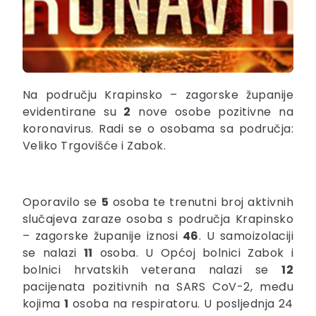
Na području Krapinsko – zagorske županije
evidentirane su
2
nove osobe pozitivne na
koronavirus. Radi se o osobama sa područja:
Veliko Trgovišće i Zabok.
Oporavilo se
5
osoba te trenutni broj aktivnih
slučajeva zaraze osoba s područja Krapinsko
– zagorske županije iznosi
46
. U samoizolaciji
se nalazi
11
osoba. U Općoj bolnici Zabok i
bolnici hrvatskih veterana nalazi se
12
pacijenata pozitivnih na SARS CoV-2, među
kojima
1
osoba na respiratoru. U posljednja 24