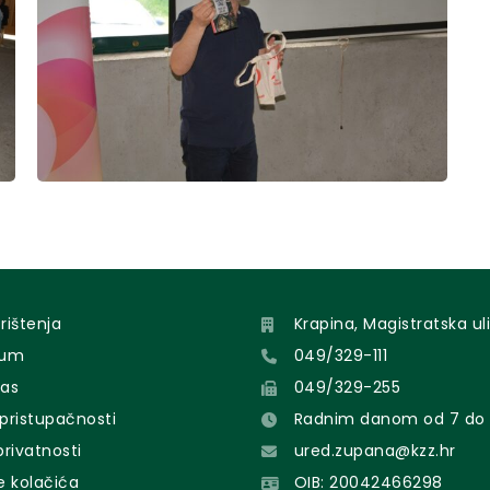
orištenja
Krapina, Magistratska uli
sum
049/329-111
nas
049/329-255
 pristupačnosti
Radnim danom od 7 do 
 privatnosti
ured.zupana@kzz.hr
e kolačića
OIB: 20042466298