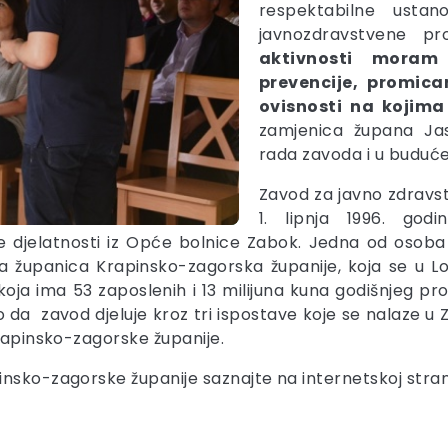
respektabilne ustan
javnozdravstvene p
aktivnosti moram 
prevencije, promica
ovisnosti na kojima
zamjenica župana Jas
rada zavoda i u buduć
Zavod za javno zdravs
1. lipnja 1996. godi
ške djelatnosti iz Opće bolnice Zabok. Jedna od oso
ša županica Krapinsko-zagorska županije, koja se u Lo
oja ima 53 zaposlenih i 13 milijuna kuna godišnjeg pr
da zavod djeluje kroz tri ispostave koje se nalaze u Zla
Krapinsko-zagorske županije.
insko-zagorske županije saznajte na internetskoj stran