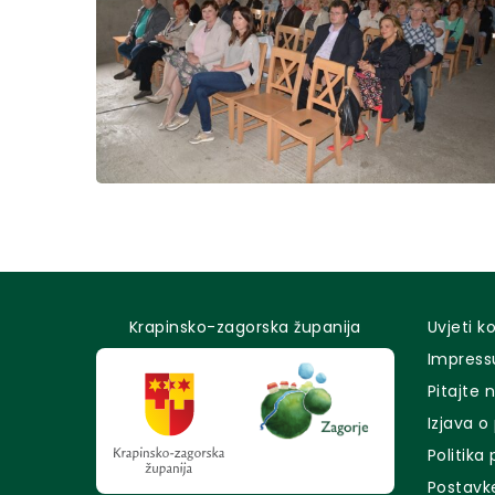
Krapinsko-zagorska županija
Uvjeti k
Impres
Pitajte 
Izjava o
Politika
Postavk