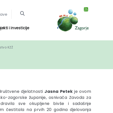
jave
jekti i investicije
stvo KZŽ
ruštvene djelatnosti
Jasna Petek
je ovom
sko-zagorske županije, osnivača Zavoda za
zdravila sve okupljene bivše i sadašnje
im čestitala na prvih 20 godina djelovanja