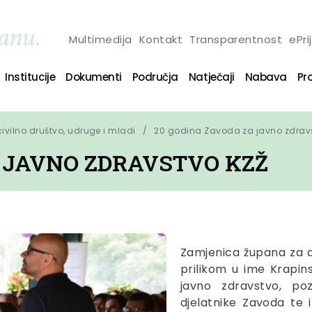
Multimedija
Kontakt
Transparentnost
ePri
Institucije
Dokumenti
Područja
Natječaji
Nabava
Pro
 civilno društvo, udruge i mladi
20 godina Zavoda za javno zdrav
A JAVNO ZDRAVSTVO KZŽ
Zamjenica župana za d
prilikom u ime Krapin
javno zdravstvo, po
djelatnike Zavoda te 