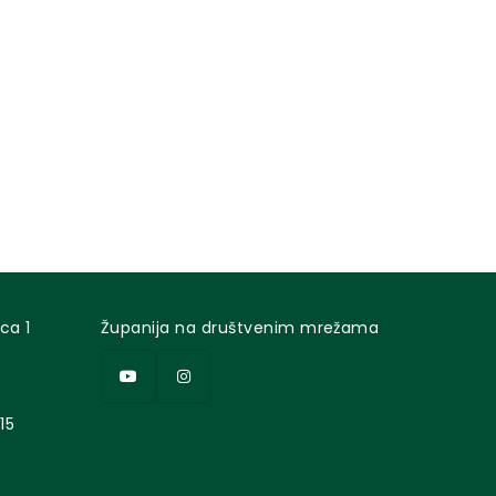
ca 1
Županija na društvenim mrežama
15