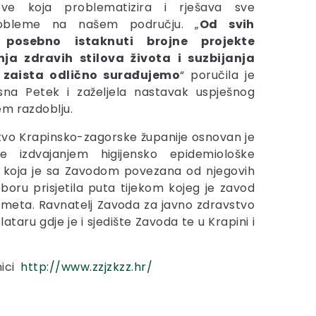
ove koja problematizira i rješava sve
robleme na našem području. „
Od svih
posebno istaknuti brojne projekte
nja zdravih stilova života i suzbijanja
 zaista odlično surađujemo
“ poručila je
na Petek i zaželjela nastavak uspješnog
em razdoblju.
tvo Krapinsko-zagorske županije osnovan je
ne izdvajanjem higijensko epidemiološke
ba koja je sa Zavodom povezana od njegovih
boru prisjetila puta tijekom kojeg je zavod
ometa. Ravnatelj Zavoda za javno zdravstvo
taru gdje je i sjedište Zavoda te u Krapini i
ici
http://www.zzjzkzz.hr/