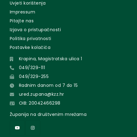
Uvjeti korištenja
Impressum
Pitajte nas
Izjava o pristupačnosti
Politika privatnosti
Postavke kolačića
Krapina, Magistratska ulica 1
049/329-111
049/329-255
Radnim danom od 7 do 15
ured.zupana@kzz.hr
OIB: 20042466298
Županija na društvenim mrežama