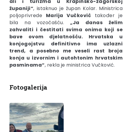
ali i turizma u Krapinsko-zagorskoj
županiji“
, istaknuo je župan Kolar. Ministrica
poljoprivrede
Marija Vučković
također je
bila na vozočašću.
„Ja danas želim
zahvaliti i čestitati svima onima koji se
bave ovom djelatnošću. Hrvatska u
konjogojstvu definitivno ima uzlazni
trend, a posebno me veseli rast broja
konja u izvornim i autohtonim hrvatskim
pasminama“
, rekla je ministrica Vučković.
Fotogalerija