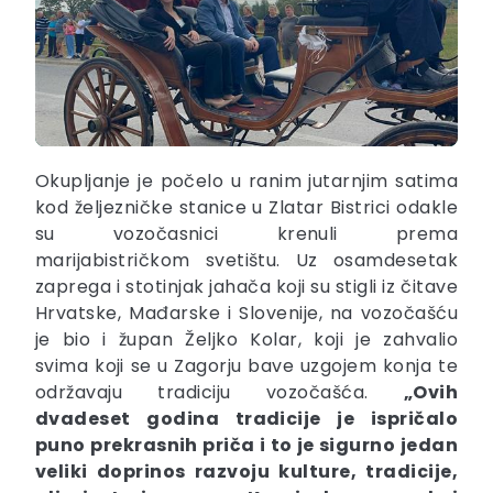
Okupljanje je počelo u ranim jutarnjim satima
kod željezničke stanice u Zlatar Bistrici odakle
su vozočasnici krenuli prema
marijabistričkom svetištu. Uz osamdesetak
zaprega i stotinjak jahača koji su stigli iz čitave
Hrvatske, Mađarske i Slovenije, na vozočašću
je bio i župan Željko Kolar, koji je zahvalio
svima koji se u Zagorju bave uzgojem konja te
održavaju tradiciju vozočašća.
„Ovih
dvadeset godina tradicije je ispričalo
puno prekrasnih priča i to je sigurno jedan
veliki doprinos razvoju kulture, tradicije,