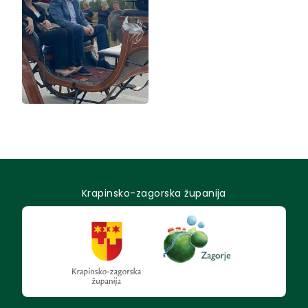
Krapinsko-zagorska županija