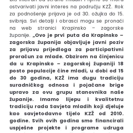
ostvarivati javni interes na području KZŽ. Rok
za podnošenje prijava je od 30. ožujka do 15.
svibnja. Svi detalji i obrasci mogu se pronaći
na web stranici Krapinsko – zagorske
županije.
„Ovo je prvi puta da Krapinsko –
zagorska županija objavljuje javni poziv
za prijavu prijedloga za participativni
proračun za mlade. Obzirom na činjenicu
da u Krapinsko – zagorskoj županiji 18
posto populacije čine mladi, u dobi od 15
do 30 godina, KZŽ ima dugu tradiciju
suradničkog odnosa i pojačane brige
upravo za ovu grupu stanovnika naše
županije. Imamo lijepu i kvalitetnu
tradiciju rada Savjeta mladih koji djeluje
kao savjetodavno tijelo KZŽ od 2010.
godine. Svih ovih godina smo financirali
uspješne projekte i programe udruga