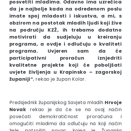
posvetiti mladima. Odavno ima uzrečica
da je najbolje kada na određenom poslu
imate spoj mladosti i iskustva, a mi, s
obzirom na postotak mladih ljudi koji žive
na području KZŽ, ih trebamo dodatno
motivirati da sudjeluju u kreiranju
programa, a ovdje i odlučuju o kvaliteti
programa. Uvjeren sam da će
participativni proračun iznjedriti
kvalitetne projekte koji će poboljšati
uvjete življenja u Krapinsko – zagorskoj
županiji“
, rekao je župan Kolar.
Predsjednik županijskog Savjeta mladih
Hrvoje
Novak
rekao je da će se na ovaj način
povećati demokratičnost proračuna i
omogućiti mladima da odlučuju na koji način
žele potrošiti novac kojeg je Županija