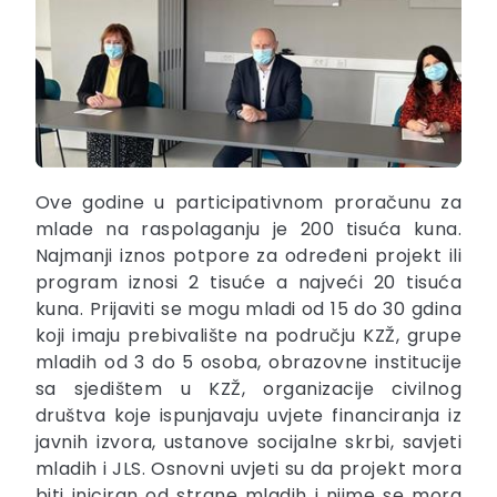
Ove godine u participativnom proračunu za
mlade na raspolaganju je 200 tisuća kuna.
Najmanji iznos potpore za određeni projekt ili
program iznosi 2 tisuće a najveći 20 tisuća
kuna. Prijaviti se mogu mladi od 15 do 30 gdina
koji imaju prebivalište na području KZŽ, grupe
mladih od 3 do 5 osoba, obrazovne institucije
sa sjedištem u KZŽ, organizacije civilnog
društva koje ispunjavaju uvjete financiranja iz
javnih izvora, ustanove socijalne skrbi, savjeti
mladih i JLS. Osnovni uvjeti su da projekt mora
biti iniciran od strane mladih i njime se mora