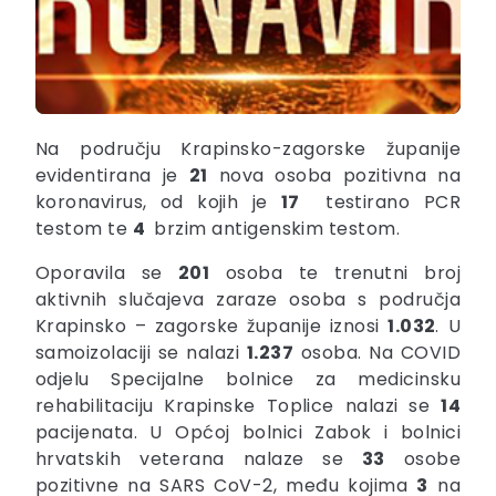
Na području Krapinsko-zagorske županije
evidentirana je
21
nova osoba pozitivna na
koronavirus, od kojih je
17
testirano PCR
testom te
4
brzim antigenskim testom.
Oporavila se
201
osoba te trenutni broj
aktivnih slučajeva zaraze osoba s područja
Krapinsko – zagorske županije iznosi
1.032
. U
samoizolaciji se nalazi
1.237
osoba. Na COVID
odjelu Specijalne bolnice za medicinsku
rehabilitaciju Krapinske Toplice nalazi se
14
pacijenata. U Općoj bolnici Zabok i bolnici
hrvatskih veterana nalaze se
33
osobe
pozitivne na SARS CoV-2, među kojima
3
na