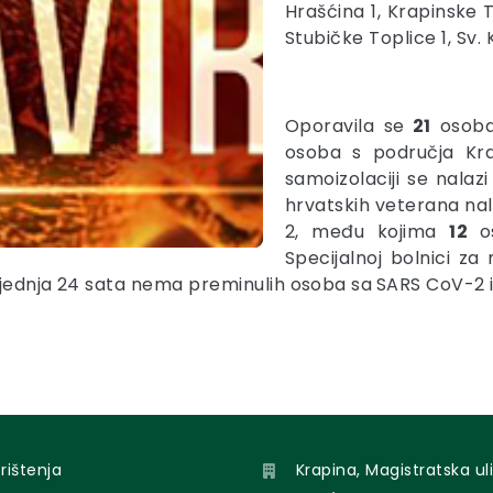
Hrašćina 1, Krapinske To
Stubičke Toplice 1, Sv. K
Oporavila se
21
osoba 
osoba s područja Kra
samoizolaciji se nalaz
hrvatskih veterana na
2, među kojima
12
o
Specijalnoj bolnici za
ljednja 24 sata nema preminulih osoba sa
SARS CoV-2 i
orištenja
Krapina, Magistratska uli