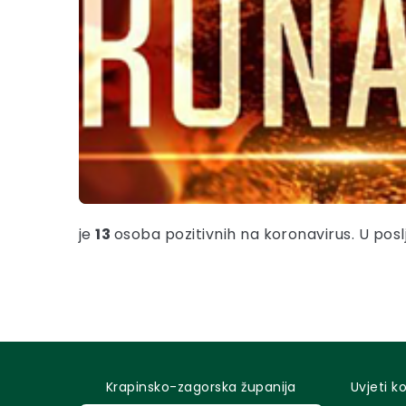
je
13
osoba pozitivnih na koronavirus. U pos
Krapinsko-zagorska županija
Uvjeti k