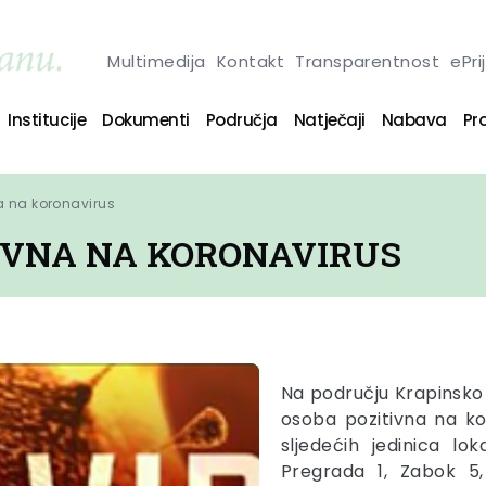
Multimedija
Kontakt
Transparentnost
ePri
Institucije
Dokumenti
Područja
Natječaji
Nabava
Pro
a na koronavirus
TIVNA NA KORONAVIRUS
Na području Krapinsko 
osoba pozitivna na k
sljedećih jedinica lo
Pregrada 1, Zabok 5,