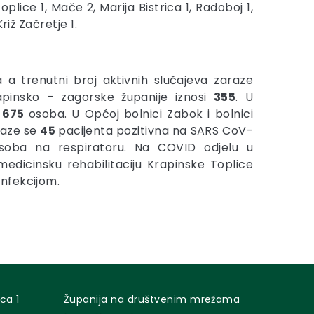
plice 1, Mače 2, Marija Bistrica 1, Radoboj 1,
riž Začretje 1.
a trenutni broj aktivnih slučajeva zaraze
pinsko – zagorske županije iznosi
355
. U
i
675
osoba. U Općoj bolnici Zabok i bolnici
laze se
45
pacijenta pozitivna na SARS CoV-
soba na respiratoru. Na COVID odjelu u
 medicinsku rehabilitaciju Krapinske Toplice
nfekcijom.
ca 1
Županija na društvenim mrežama