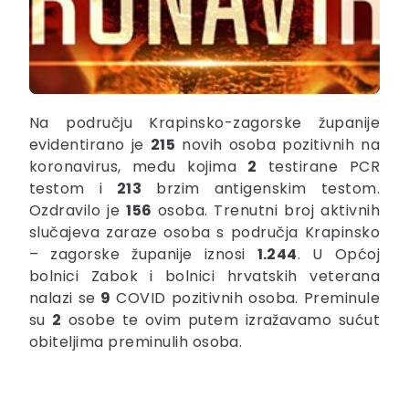
Na području Krapinsko-zagorske županije
evidentirano je
215
novih osoba pozitivnih na
koronavirus, među kojima
2
testirane PCR
testom i
213
brzim antigenskim testom.
Ozdravilo je
156
osoba. Trenutni broj aktivnih
slučajeva zaraze osoba s područja Krapinsko
– zagorske županije iznosi
1.244
. U Općoj
bolnici Zabok i bolnici hrvatskih veterana
nalazi se
9
COVID pozitivnih osoba. Preminule
su
2
osobe te ovim putem izražavamo sućut
obiteljima preminulih osoba.