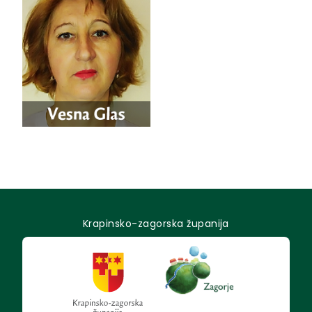
Krapinsko-zagorska županija