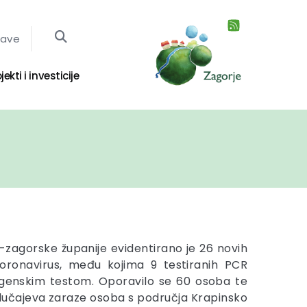
jave
jekti i investicije
-zagorske županije evidentirano je 26 novih
koronavirus, među kojima 9 testiranih PCR
igenskim testom. Oporavilo se 60 osoba te
 slučajeva zaraze osoba s područja Krapinsko