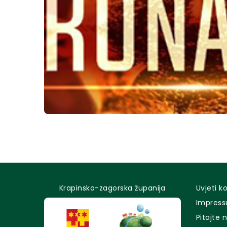
Krapinsko-zagorska županija
Uvjeti k
Impres
Pitajte 