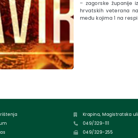
– zagorske županije i
hrvatskih veterana na
među kojima 1 na respi
orištenja
Krapina, Magistratska uli
sum
049/329-111
nas
049/329-255