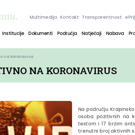
Multimedija
Kontakt
Transparentnost
ePri
Institucije
Dokumenti
Područja
Natječaji
Nabava
Pro
no na koronavirus
ITIVNO NA KORONAVIRUS
Na području Krapinsko
osoba pozitivnih na 
testom i 17 brzim ant
trenutni broj aktivnih