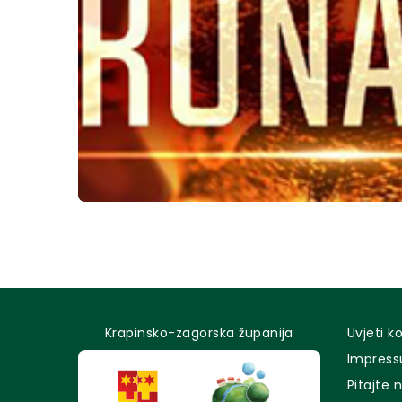
Krapinsko-zagorska županija
Uvjeti k
Impres
Pitajte 