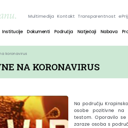
Multimedija
Kontakt
Transparentnost
ePri
Institucije
Dokumenti
Područja
Natječaji
Nabava
Pro
 na koronavirus
IVNE NA KORONAVIRUS
Na području Krapinsko
osobe pozitivne na k
testom. Oporavilo se 
zaraze osoba s područ