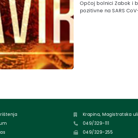
Općoj bolnici Zabok i 
pozitivne na SARS CoV
orištenja
Krapina, Magistratska uli
sum
049/329-111
nas
049/329-255