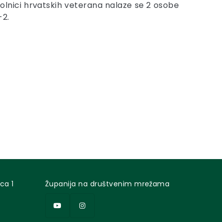
bolnici hrvatskih veterana nalaze se 2 osobe
-2.
ca 1
Županija na društvenim mrežama