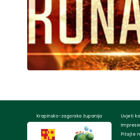
Krapinsko-zagorska županija
Uvjeti k
Impres
Pitajte 