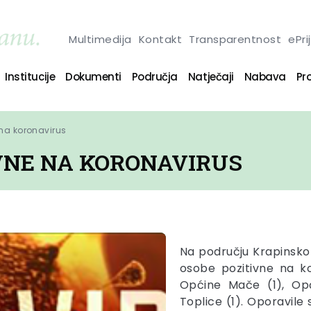
Multimedija
Kontakt
Transparentnost
ePri
Institucije
Dokumenti
Područja
Natječaji
Nabava
Pro
 na koronavirus
IVNE NA KORONAVIRUS
Na području Krapinsko
osobe pozitivne na k
Općine Mače (1), Opć
Toplice (1). Oporavile 