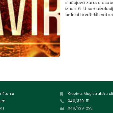
slučajeva zaraze osob
iznosi 6. U samoizolaci
bolnici hrvatskih veter
orištenja
Krapina, Magistratska uli
sum
049/329-111
nas
049/329-255