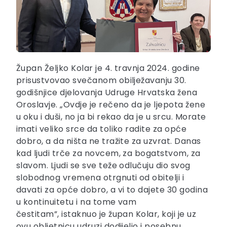
Župan Željko Kolar je 4. travnja 2024. godine
prisustvovao svečanom obilježavanju 30.
godišnjice djelovanja Udruge Hrvatska žena
Oroslavje. „Ovdje je rečeno da je ljepota žene
u oku i duši, no ja bi rekao da je u srcu. Morate
imati veliko srce da toliko radite za opće
dobro, a da ništa ne tražite za uzvrat. Danas
kad ljudi trče za novcem, za bogatstvom, za
slavom. Ljudi se sve teže odlučuju dio svog
slobodnog vremena otrgnuti od obitelji i
davati za opće dobro, a vi to dajete 30 godina
u kontinuitetu i na tome vam
čestitam”, istaknuo je župan Kolar, koji je uz
ovu obljetnicu udruzi dodijelio i posebnu