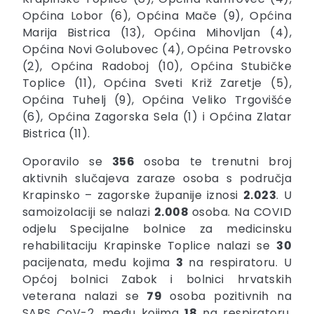
Općina Lobor (6), Općina Mače (9), Općina
Marija Bistrica (13), Općina Mihovljan (4),
Općina Novi Golubovec (4), Općina Petrovsko
(2), Općina Radoboj (10), Općina Stubičke
Toplice (11), Općina Sveti Križ Zaretje (5),
Općina Tuhelj (9), Općina Veliko Trgovišće
(6), Općina Zagorska Sela (1) i Općina Zlatar
Bistrica (11).
Oporavilo se
356
osoba te trenutni broj
aktivnih slučajeva zaraze osoba s područja
Krapinsko – zagorske županije iznosi
2.023
. U
samoizolaciji se nalazi
2.008
osoba. Na COVID
odjelu Specijalne bolnice za medicinsku
rehabilitaciju Krapinske Toplice nalazi se
30
pacijenata, među kojima
3
na respiratoru. U
Općoj bolnici Zabok i bolnici hrvatskih
veterana nalazi se
79
osoba pozitivnih na
SARS CoV-2, među kojima
18
na respiratoru.