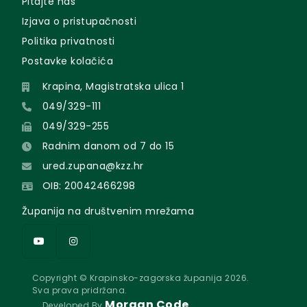
Pitajte nas
Izjava o pristupačnosti
Politika privatnosti
Postavke kolačića
Krapina, Magistratska ulica 1
049/329-111
049/329-255
Radnim danom od 7 do 15
ured.zupana@kzz.hr
OIB: 20042466298
Županija na društvenim mrežama
Copyright © Krapinsko-zagorska županija 2026.
Sva prava pridržana.
Morgan Code
Developed By