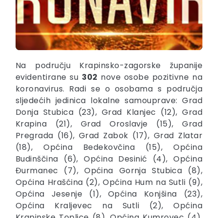
Na području Krapinsko-zagorske županije
evidentirane su
302
nove osobe pozitivne na
koronavirus. Radi se o osobama s područja
sljedećih jedinica lokalne samouprave: Grad
Donja Stubica (23), Grad Klanjec (12), Grad
Krapina (21), Grad Oroslavje (15), Grad
Pregrada (16), Grad Zabok (17), Grad Zlatar
(18), Općina Bedekovčina (15), Općina
Budinščina (6), Općina Desinić (4), Općina
Đurmanec (7), Općina Gornja Stubica (8),
Općina Hrašćina (2), Općina Hum na Sutli (9),
Općina Jesenje (1), Općina Konjšina (23),
Općina Kraljevec na Sutli (2), Općina
Krapinske Toplice (8), Općina Kumrovec (4),