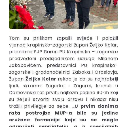
Tom su prilikom zapalili svijeće i položili
vijenac krapinsko-zagorski župan Željko Kolar,
pripadnici SJP Barun PU Krapinsko – zagorske
predvođeni predsjednikom udruge Milanom
Jakobovićem, predstavnici PU krapinsko-
zagorske i gradonačelnici Zaboka i Oroslavja.
Župan
Željko Kolar
rekao je da su najhrabriji
ljudi, skromni Zagorke i Zagorci, krenuli u
Domovinski rat prvih, najtežih godina 90-ih koji
su željeli stvoriti svoju državu i nikada nisu
tražili privilegije za sebe.
„U prvim danima
rata postrojbe MUP-a bile su jedine
oružane formacije koje su se mogle
oduprijeti neprijatelju, a iz
specijalnih