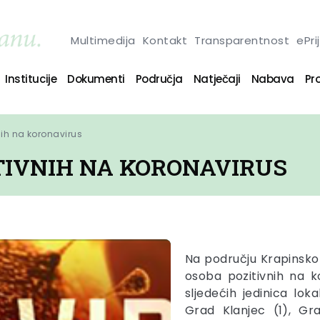
Multimedija
Kontakt
Transparentnost
ePri
Institucije
Dokumenti
Područja
Natječaji
Nabava
Pro
nih na koronavirus
ITIVNIH NA KORONAVIRUS
Na području Krapinsko
osoba pozitivnih na 
sljedećih jedinica lo
Grad Klanjec (1), Gr