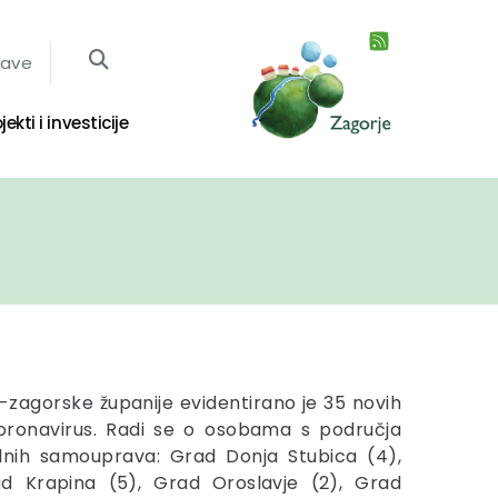
jave
jekti i investicije
-zagorske županije evidentirano je 35 novih
koronavirus. Radi se o osobama s područja
kalnih samouprava: Grad Donja Stubica (4),
ad Krapina (5), Grad Oroslavje (2), Grad