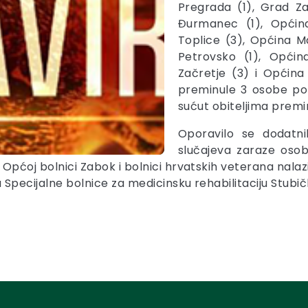
Pregrada (1), Grad Z
Đurmanec (1), Općin
Toplice (3), Općina M
Petrovsko (1), Općin
Začretje (3) i Općina
preminule 3 osobe po
sućut obiteljima premin
Oporavilo se dodatni
slučajeva zaraze oso
 U Općoj bolnici Zabok i bolnici hrvatskih veterana nal
u Specijalne bolnice za medicinsku rehabilitaciju Stubi