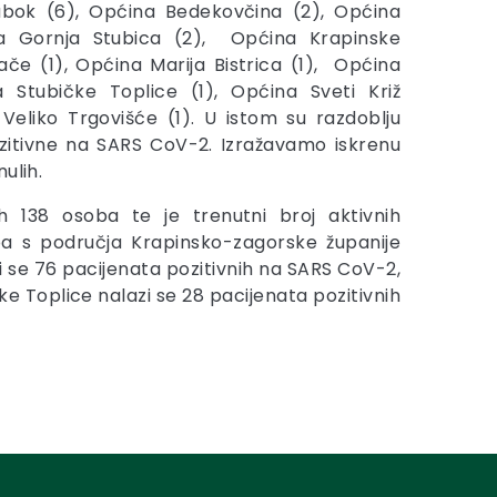
abok (6), Općina Bedekovčina (2), Općina
a Gornja Stubica (2), Općina Krapinske
ače (1), Općina Marija Bistrica (1), Općina
a Stubičke Toplice (1), Općina Sveti Križ
 Veliko Trgovišće (1). U istom su razdoblju
zitivne na SARS CoV-2. Izražavamo iskrenu
ulih.
h 138 osoba te je trenutni broj aktivnih
ba s područja Krapinsko-zagorske županije
azi se 76 pacijenata pozitivnih na SARS CoV-2,
čke Toplice nalazi se 28 pacijenata pozitivnih